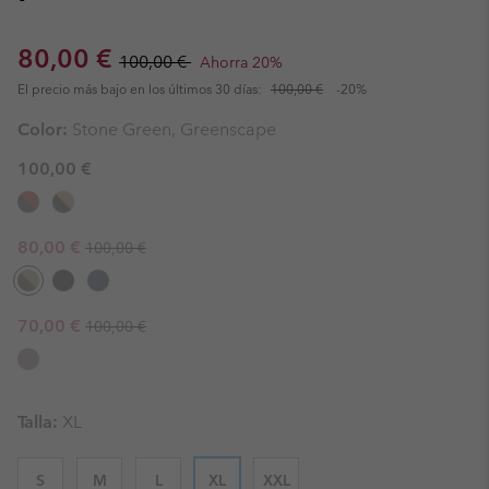
Sale price:
Regular price:
80,00 €
100,00 €
Ahorra 20%
El precio más bajo en los últimos 30 días:
100,00 €
-20%
Color:
Stone Green, Greenscape
100,00 €
Regular price:
Sale price:
80,00 €
100,00 €
Regular price:
Sale price:
70,00 €
100,00 €
Talla:
XL
S
M
L
XL
XXL