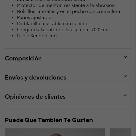
Protector de mentón resistente a la abrasión
Bolsillos laterales y en el pecho con cremallera
Puños ajustables
Dobladillo ajustable con ceñidor
Longitud al centro de la espalda: 70.0cm
Usos: Senderismo
Composición
Expan
or
collap
Envíos y devoluciones
sectio
Expan
or
collap
Opiniones de clientes
sectio
Expan
or
collap
Puede Que También Te Gusten
sectio