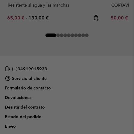
Resistente al agua y las manchas
CORTAVIE
Minimum sale price:
Maximum price:
Minimum sa
65,00 €
-
130,00 €
50,00 €
-
(+)34919015933
Servicio al cliente
Formulario de contacto
Devoluciones
Desistir del contrato
Estado del pedido
Envío