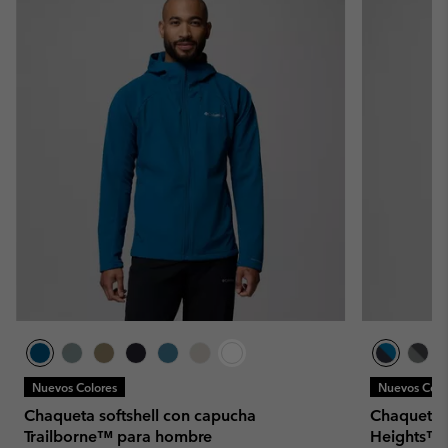
Nuevos Colores
Nuevos Colo
Chaqueta softshell con capucha
Chaqueta s
Trailborne™ para hombre
Heights™ 