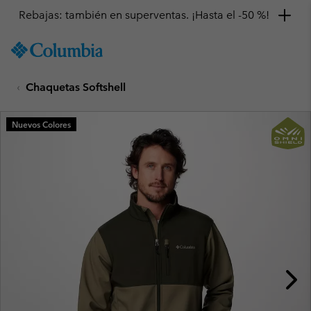
Rebajas: también en superventas. ¡Hasta el -50 %!
SKIP
Columbia
TO
Sportswear
CONTENT
Chaquetas Softshell
SKIP
TO
MAIN
Nuevos Colores
NAV
SKIP
TO
SEARCH