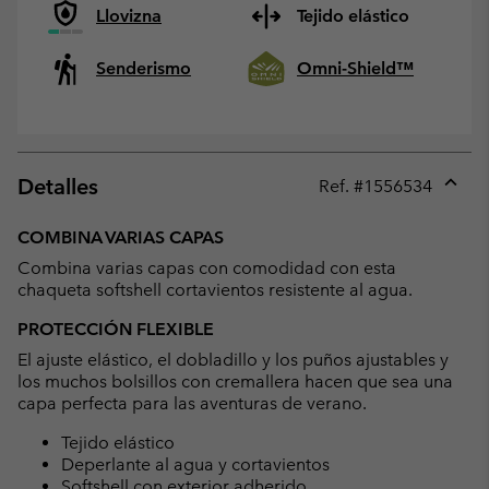
Llovizna
Tejido elástico
Senderismo
Omni-Shield™
Detalles
Ref. #
1556534
Expan
or
COMBINA VARIAS CAPAS
collap
Combina varias capas con comodidad con esta
sectio
chaqueta softshell cortavientos resistente al agua.
PROTECCIÓN FLEXIBLE
El ajuste elástico, el dobladillo y los puños ajustables y
los muchos bolsillos con cremallera hacen que sea una
capa perfecta para las aventuras de verano.
Tejido elástico
Deperlante al agua y cortavientos
Softshell con exterior adherido