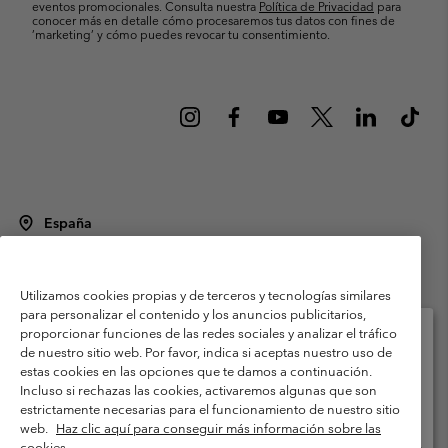
eventos promocionales. Consulta nuestra
Política de Privacidad
para
conocer más en detalle cómo procesaremos tus datos con fines de
’marketing’ y cómo puedes revocar tu consentimiento.
España
©
2026
Columbia Sportswear Spain S.L.U. Avenida del Doctor Arce, 14,
28002 Madrid, España. Todos los derechos reservados.
Utilizamos cookies propias y de terceros y tecnologías similares
Condiciones de uso
Terminos de Venta
Garantía
para personalizar el contenido y los anuncios publicitarios,
Política de Privacidad
proporcionar funciones de las redes sociales y analizar el tráfico
de nuestro sitio web. Por favor, indica si aceptas nuestro uso de
Términos y condiciones del programa de miembros
estas cookies en las opciones que te damos a continuación.
Selecciona tu país e idioma envío
Incluso si rechazas las cookies, activaremos algunas que son
Términos De Uso Del Contenido Generado Por Los Usuarios
Compras en línea disponibles
estrictamente necesarias para el funcionamiento de nuestro sitio
Impressum
Cookies
Public CBCR
web.
Haz clic aquí para conseguir más información sobre las
cookies