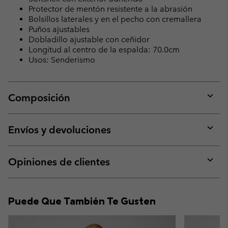
Protector de mentón resistente a la abrasión
Bolsillos laterales y en el pecho con cremallera
Puños ajustables
Dobladillo ajustable con ceñidor
Longitud al centro de la espalda: 70.0cm
Usos: Senderismo
Composición
Expan
or
collap
Envíos y devoluciones
sectio
Expan
or
collap
Opiniones de clientes
sectio
Expan
or
collap
Puede Que También Te Gusten
sectio