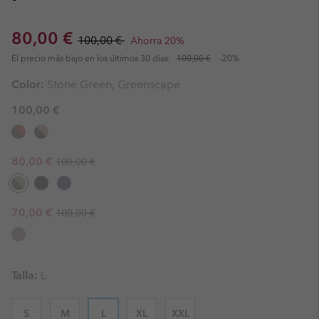
Sale price:
Regular price:
80,00 €
100,00 €
Ahorra 20%
El precio más bajo en los últimos 30 días:
100,00 €
-20%
Color:
Stone Green, Greenscape
100,00 €
Regular price:
Sale price:
80,00 €
100,00 €
Regular price:
Sale price:
70,00 €
100,00 €
Talla:
L
S
M
L
XL
XXL