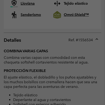
Llovizna
Tejido elástico
Senderismo
Omni-Shield™
Detalles
Ref. #
1556534
Expan
or
COMBINA VARIAS CAPAS
collap
Combina varias capas con comodidad con esta
sectio
chaqueta softshell cortavientos resistente al agua.
PROTECCIÓN FLEXIBLE
El ajuste elástico, el dobladillo y los puños ajustables y
los muchos bolsillos con cremallera hacen que sea una
capa perfecta para las aventuras de verano.
Tejido elástico
Deperlante al agua y cortavientos
Softshell con exterior adherido