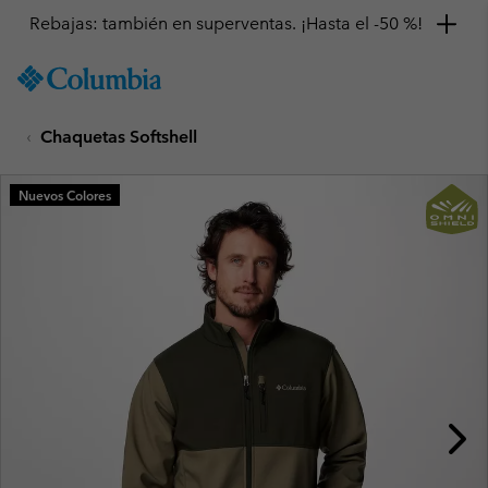
Rebajas: también en superventas. ¡Hasta el -50 %!
SKIP
Columbia
TO
Sportswear
CONTENT
Chaquetas Softshell
SKIP
TO
MAIN
Nuevos Colores
NAV
SKIP
TO
SEARCH