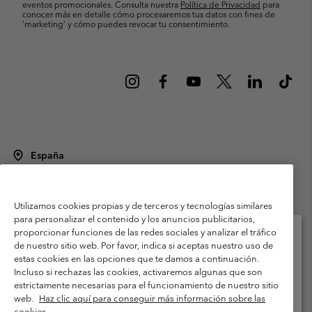
eventos promocionales. Consulta nuestra
Política de Privacidad
para
conocer más en detalle cómo procesaremos tus datos con fines de
’marketing’ y cómo puedes revocar tu consentimiento.
España
©
2026
Columbia Sportswear Spain S.L.U. Avenida del Doctor Arce, 14,
28002 Madrid, España. Todos los derechos reservados.
Utilizamos cookies propias y de terceros y tecnologías similares
Condiciones de uso
Terminos de Venta
Garantía
para personalizar el contenido y los anuncios publicitarios,
Política de Privacidad
proporcionar funciones de las redes sociales y analizar el tráfico
de nuestro sitio web. Por favor, indica si aceptas nuestro uso de
Términos y condiciones del programa de miembros
estas cookies en las opciones que te damos a continuación.
Selecciona tu país e idioma envío
Incluso si rechazas las cookies, activaremos algunas que son
Términos De Uso Del Contenido Generado Por Los Usuarios
Compras en línea disponibles
estrictamente necesarias para el funcionamiento de nuestro sitio
Impressum
Cookies
Public CBCR
web.
Haz clic aquí para conseguir más información sobre las
cookies