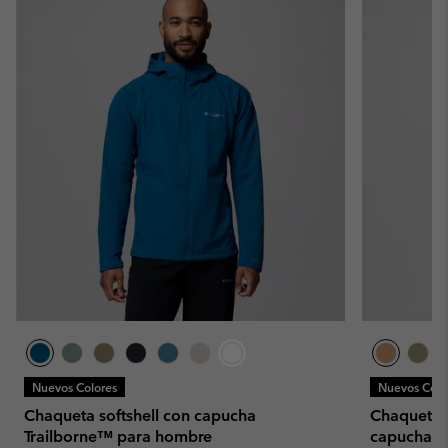
Nuevos Colores
Nuevos Colo
Chaqueta softshell con capucha
Chaqueta s
Trailborne™ para hombre
capucha A