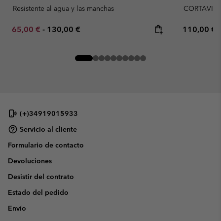
Resistente al agua y las manchas
CORTAVIE
Minimum sale price:
Maximum price:
Regular pr
65,00 €
-
130,00 €
110,00 €
(+)34919015933
Servicio al cliente
Formulario de contacto
Devoluciones
Desistir del contrato
Estado del pedido
Envío