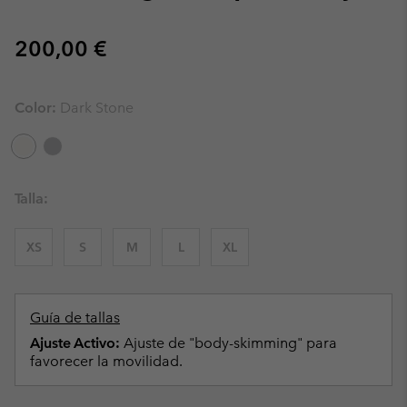
Regular price:
200,00 €
Color:
Dark Stone
Talla:
XS
S
M
L
XL
Guía de tallas
Ajuste Activo:
Ajuste de "body-skimming" para
favorecer la movilidad.