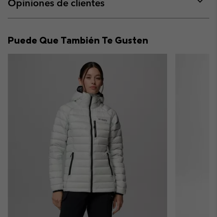
Opiniones de clientes
sectio
Expan
or
collap
Puede Que También Te Gusten
sectio