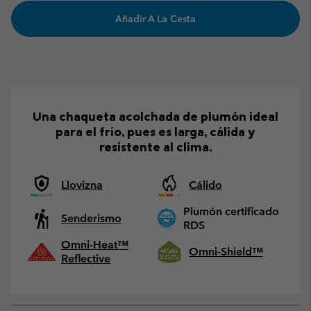
Añadir A La Cesta
Una chaqueta acolchada de plumón ideal
para el frío, pues es larga, cálida y
resistente al clima.
Llovizna
Cálido
Plumón certificado
Senderismo
RDS
Omni-Heat™
Omni-Shield™
Reflective