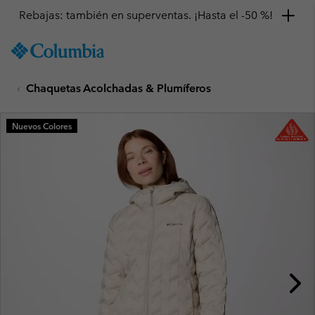
Rebajas: también en superventas. ¡Hasta el -50 %!
SKIP
Columbia
TO
Sportswear
CONTENT
Chaquetas Acolchadas & Plumíferos
SKIP
TO
MAIN
Nuevos Colores
NAV
SKIP
TO
SEARCH