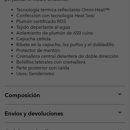
Tecnología térmica reflectante Omni-Heat™
Confección con tecnología Heat Seal
Plumón certificado RDS
Tejido deperlante al agua
Aislamiento de plumón de 650 cuins
Capucha ceñida
Ribete en la capucha, los puños y el dobladillo
Protector de mentón
Cremallera central delantera de doble dirección
Bolsillos laterales con cremallera
Parte posterior con caída
Usos: Senderismo
Composición
Expan
or
collap
Envíos y devoluciones
sectio
Expan
or
collap