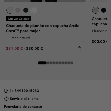
Chaqueta 
Nuevos Colores
capucha A
Chaqueta de plumón con capucha Arctic
Crest™ para mujer
Plumón natu
Plumón natural
Regular pr
300,00 €
Minimum sale price:
Maximum price:
231,00 €
-
330,00 €
(+)34919015933
Servicio al cliente
Formulario de contacto