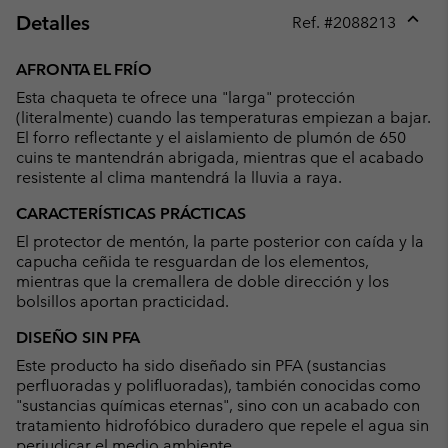
Detalles
Ref. #
2088213
Expan
or
AFRONTA EL FRÍO
collap
Esta chaqueta te ofrece una "larga" protección
sectio
(literalmente) cuando las temperaturas empiezan a bajar.
El forro reflectante y el aislamiento de plumón de 650
cuins te mantendrán abrigada, mientras que el acabado
resistente al clima mantendrá la lluvia a raya.
CARACTERÍSTICAS PRÁCTICAS
El protector de mentón, la parte posterior con caída y la
capucha ceñida te resguardan de los elementos,
mientras que la cremallera de doble dirección y los
bolsillos aportan practicidad.
DISEÑO SIN PFA
Este producto ha sido diseñado sin PFA (sustancias
perfluoradas y polifluoradas), también conocidas como
"sustancias químicas eternas", sino con un acabado con
tratamiento hidrofóbico duradero que repele el agua sin
perjudicar el medio ambiente.