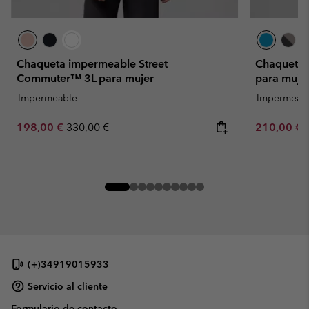
Chaqueta impermeable Street
Chaqueta 
Commuter™ 3L para mujer
para muje
Impermeable
Impermeab
Sale price:
Regular price:
Minimum sa
198,00 €
330,00 €
210,00 €
(+)34919015933
Servicio al cliente
Formulario de contacto