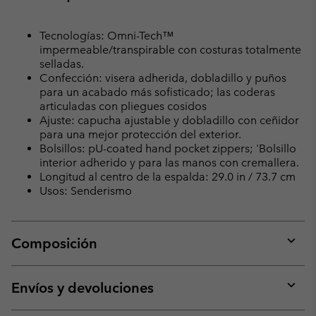
Tecnologías: Omni-Tech™
impermeable/transpirable con costuras totalmente
selladas.
Confección: visera adherida, dobladillo y puños
para un acabado más sofisticado; las coderas
articuladas con pliegues cosidos
Ajuste: capucha ajustable y dobladillo con ceñidor
para una mejor protección del exterior.
Bolsillos: pU-coated hand pocket zippers; 'Bolsillo
interior adherido y para las manos con cremallera.
Longitud al centro de la espalda: 29.0 in / 73.7 cm
Usos: Senderismo
Composición
Expan
or
collap
Envíos y devoluciones
sectio
Expan
or