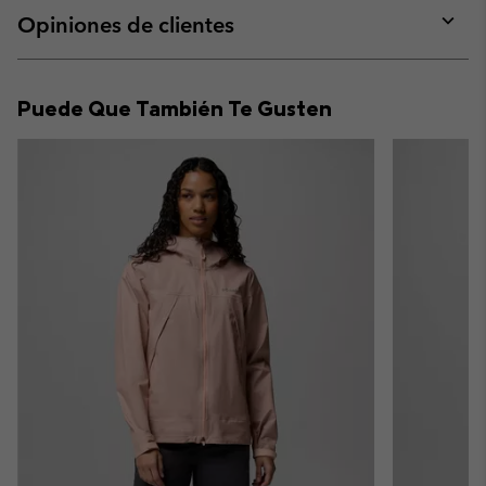
collap
Opiniones de clientes
sectio
Expan
or
collap
Puede Que También Te Gusten
sectio