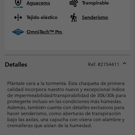
Aguaceros
Transpirable
Tejido elástico
Senderismo
Omni-Tech™ Pro
Detalles
Ref. #
2154411
Expan
or
collap
Plántale cara a la tormenta. Esta chaqueta de primera
sectio
calidad incorpora nuestro nuevo y excepcional índice
de impermeabilidad/transpirabilidad de 30k/30k para
protegerte incluso en las condiciones más húmedas.
Además, también cuenta con detalles exclusivos para
hacer senderismo, como aberturas de transpiración
bajo las axilas, una capucha con visera con alambre y
cremalleras que aíslan de la humedad.