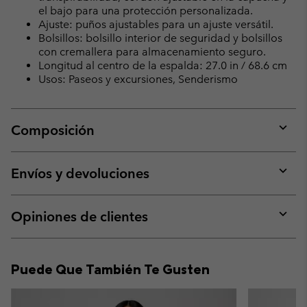
el bajo para una protección personalizada.
Ajuste: puños ajustables para un ajuste versátil.
Bolsillos: bolsillo interior de seguridad y bolsillos
con cremallera para almacenamiento seguro.
Longitud al centro de la espalda: 27.0 in / 68.6 cm
Usos: Paseos y excursiones, Senderismo
Composición
Expan
or
collap
Envíos y devoluciones
sectio
Expan
or
collap
Opiniones de clientes
sectio
Expan
or
collap
Puede Que También Te Gusten
sectio