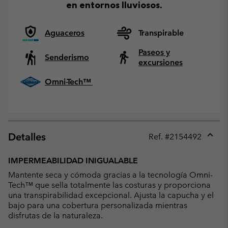
en entornos lluviosos.
Aguaceros
Transpirable
Paseos y
Senderismo
excursiones
Omni-Tech™
Detalles
Ref. #
2154492
Expan
or
IMPERMEABILIDAD INIGUALABLE
collap
Mantente seca y cómoda gracias a la tecnología Omni-
sectio
Tech™ que sella totalmente las costuras y proporciona
una transpirabilidad excepcional. Ajusta la capucha y el
bajo para una cobertura personalizada mientras
disfrutas de la naturaleza.