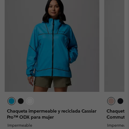
Chaqueta impermeable y reciclada Cassiar
Chaqueta 
Pro™ ODX para mujer
Commuter™
Impermeable
Impermeab