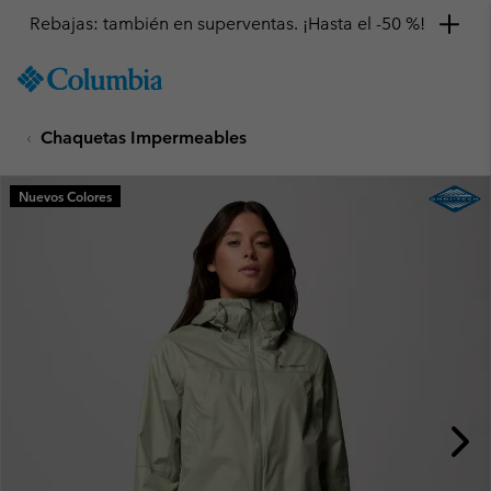
Rebajas: también en superventas. ¡Hasta el -50 %!
SKIP
Columbia
TO
Sportswear
CONTENT
Chaquetas Impermeables
SKIP
TO
MAIN
Nuevos Colores
NAV
SKIP
TO
SEARCH