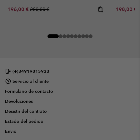
Sale price:
Regular price:
Sale price:
196,00 €
280,00 €
198,00 €
(+)34919015933
Servicio al cliente
Formulario de contacto
Devoluciones
Desistir del contrato
Estado del pedido
Envío