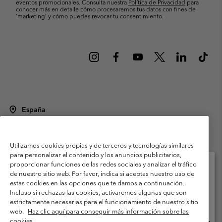
eventos promocionales. Consulta nuestra
Política de Privacidad
para
conocer más en detalle cómo procesaremos tus datos con fines de
’marketing’ y cómo puedes revocar tu consentimiento.
España
©
2026
Columbia Sportswear Spain S.L.U. Avenida del Doctor Arce, 14,
28002 Madrid, España. Todos los derechos reservados.
Utilizamos cookies propias y de terceros y tecnologías similares
Condiciones de uso
Terminos de Venta
Garantía
para personalizar el contenido y los anuncios publicitarios,
Política de Privacidad
proporcionar funciones de las redes sociales y analizar el tráfico
de nuestro sitio web. Por favor, indica si aceptas nuestro uso de
Términos y condiciones del programa de miembros
estas cookies en las opciones que te damos a continuación.
Selecciona tu país e idioma envío
Incluso si rechazas las cookies, activaremos algunas que son
Términos De Uso Del Contenido Generado Por Los Usuarios
Compras en línea disponibles
estrictamente necesarias para el funcionamiento de nuestro sitio
Impressum
Cookies
Public CBCR
web.
Haz clic aquí para conseguir más información sobre las
cookies