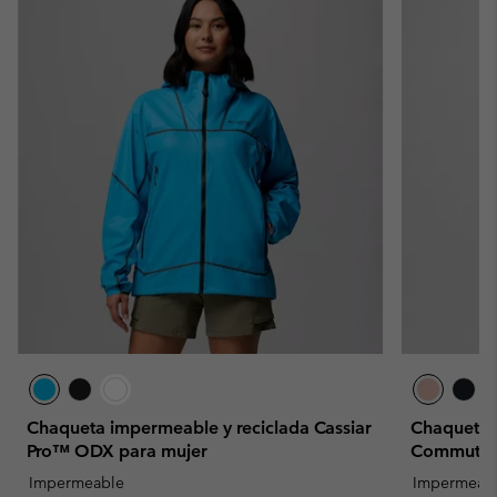
Chaqueta impermeable y reciclada Cassiar
Chaqueta 
Pro™ ODX para mujer
Commuter™
Impermeable
Impermeab