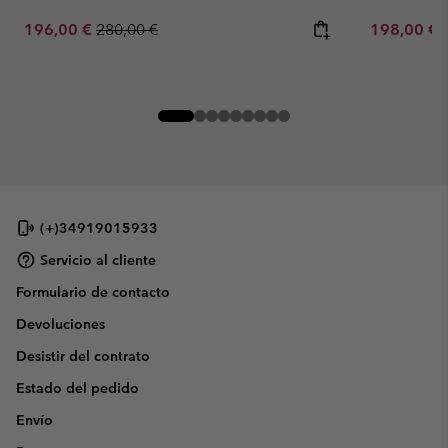
Sale price:
Regular price:
Sale price:
196,00 €
280,00 €
198,00 €
(+)34919015933
Servicio al cliente
Formulario de contacto
Devoluciones
Desistir del contrato
Estado del pedido
Envío