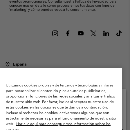
eventos promocionales. Consulta nuestra
Política de Privacidad
para
conocer más en detalle cómo procesaremos tus datos con fines de
’marketing’ y cómo puedes revocar tu consentimiento.
España
©
2026
Columbia Sportswear Spain S.L.U. Avenida del Doctor Arce, 14,
28002 Madrid, España. Todos los derechos reservados.
Utilizamos cookies propias y de terceros y tecnologías similares
Condiciones de uso
Terminos de Venta
Garantía
para personalizar el contenido y los anuncios publicitarios,
Política de Privacidad
proporcionar funciones de las redes sociales y analizar el tráfico
de nuestro sitio web. Por favor, indica si aceptas nuestro uso de
Términos y condiciones del programa de miembros
estas cookies en las opciones que te damos a continuación.
Selecciona tu país e idioma envío
Incluso si rechazas las cookies, activaremos algunas que son
Términos De Uso Del Contenido Generado Por Los Usuarios
Compras en línea disponibles
estrictamente necesarias para el funcionamiento de nuestro sitio
Impressum
Cookies
Public CBCR
web.
Haz clic aquí para conseguir más información sobre las
cookies