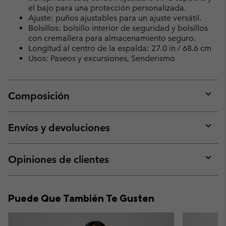
el bajo para una protección personalizada.
Ajuste: puños ajustables para un ajuste versátil.
Bolsillos: bolsillo interior de seguridad y bolsillos
con cremallera para almacenamiento seguro.
Longitud al centro de la espalda: 27.0 in / 68.6 cm
Usos: Paseos y excursiones, Senderismo
Composición
Expan
or
collap
Envíos y devoluciones
sectio
Expan
or
collap
Opiniones de clientes
sectio
Expan
or
collap
Puede Que También Te Gusten
sectio