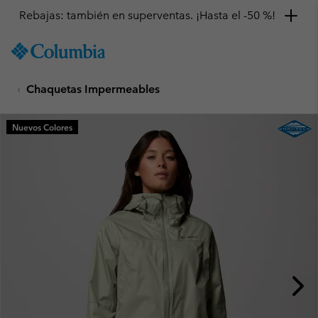
Rebajas: también en superventas. ¡Hasta el -50 %!
SKIP
Columbia
TO
Sportswear
CONTENT
Chaquetas Impermeables
SKIP
TO
MAIN
Nuevos Colores
NAV
SKIP
TO
SEARCH