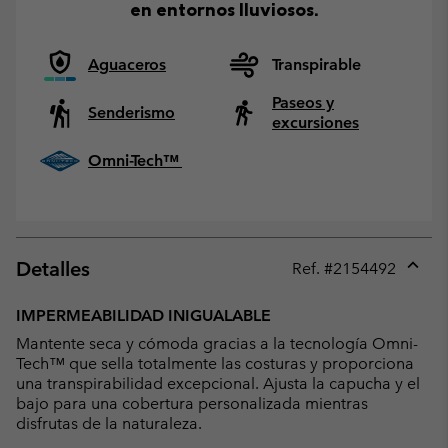
en entornos lluviosos.
Aguaceros
Transpirable
Paseos y
Senderismo
excursiones
Omni-Tech™
Detalles
Ref. #
2154492
Expan
or
IMPERMEABILIDAD INIGUALABLE
collap
Mantente seca y cómoda gracias a la tecnología Omni-
sectio
Tech™ que sella totalmente las costuras y proporciona
una transpirabilidad excepcional. Ajusta la capucha y el
bajo para una cobertura personalizada mientras
disfrutas de la naturaleza.