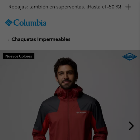
Rebajas: también en superventas. ¡Hasta el -50 %!
SKIP
Columbia
TO
Sportswear
CONTENT
Chaquetas Impermeables
SKIP
TO
MAIN
Nuevos Colores
NAV
SKIP
TO
SEARCH