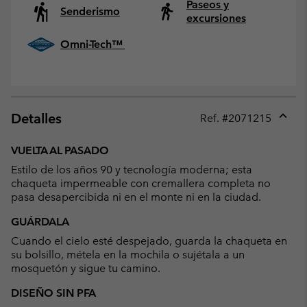
Paseos y
Senderismo
excursiones
Omni-Tech™
Detalles
Ref. #
2071215
Expan
or
VUELTA AL PASADO
collap
Estilo de los años 90 y tecnología moderna; esta
sectio
chaqueta impermeable con cremallera completa no
pasa desapercibida ni en el monte ni en la ciudad.
GUÁRDALA
Cuando el cielo esté despejado, guarda la chaqueta en
su bolsillo, métela en la mochila o sujétala a un
mosquetón y sigue tu camino.
DISEÑO SIN PFA