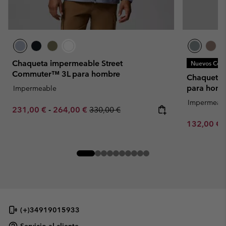
Chaqueta impermeable Street
Nuevos Colo
Commuter™ 3L para hombre
Chaqueta 
para homb
Impermeable
Impermeab
Minimum sale price:
Maximum sale price:
Regular price:
231,00 €
-
264,00 €
330,00 €
Minimum sa
132,00 €
(+)34919015933
Servicio al cliente