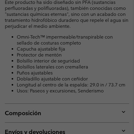
Este producto ha sido diseñado sin PFA (sustancias
perfluoradas y polifluoradas), también conocidas como
"sustancias químicas eternas", sino con un acabado con
tratamiento hidrofóbico duradero que repele el agua sin
perjudicar el medio ambiente.
Omni-Tech™ impermeable/transpirable con
sellado de costuras completo
Capucha ajustable fija
Protector de mentón
Bolsillo interior de seguridad
Bolsillos laterales con cremallera
Puños ajustables
Dobladillo ajustable con ceñidor
Longitud al centro de la espalda: 29.0 in / 73.7 cm
Usos: Paseos y excursiones, Senderismo
Composición
Expan
or
collap
Envíos y devoluciones