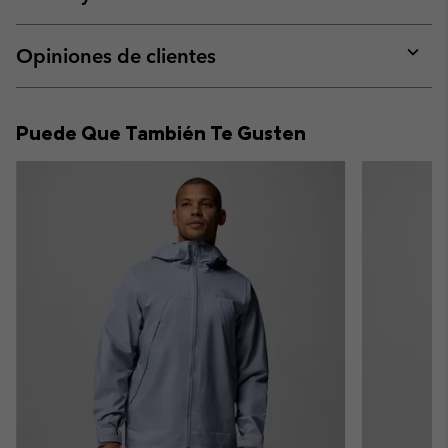
sectio
Expan
or
collap
Opiniones de clientes
sectio
Expan
or
collap
Puede Que También Te Gusten
sectio