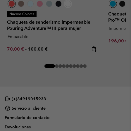
Chaqueta i
Nuevos Colores
Pro™ ODX 
Chaqueta de senderismo impermeable
Pouring Adventure™ III para mujer
Impermeab
Empacable
Sale price:
196,00 €
Minimum sale price:
Maximum price:
70,00 €
-
100,00 €
(+)34919015933
Servicio al cliente
Formulario de contacto
Devoluciones