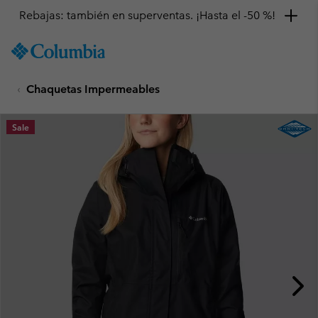
Rebajas: también en superventas. ¡Hasta el -50 %!
SKIP
Columbia
TO
Sportswear
CONTENT
Chaquetas Impermeables
SKIP
TO
MAIN
Sale
NAV
SKIP
TO
SEARCH