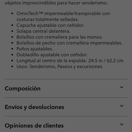
objetos imprescindibles para hacer senderismo.
OmniTech™ impermeable/transpirable con
costuras totalmente selladas.
Capucha ajustable con ceñidor.
Solapa central delantera.
Bolsillos con cremallera para las manos.
Bolsillos de pecho con cremallera impermeables.
Puños ajustables.
Dobladillo ajustable con ceñidor.
Longitud al centro de la espalda: 24.5 in / 62.2 cm
Usos: Senderismo, Paseos y excursiones
Composición
Expan
or
collap
Envíos y devoluciones
sectio
Expan
or
collap
Opiniones de clientes
sectio
Expan