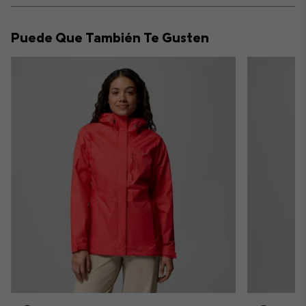
or
collap
Puede Que También Te Gusten
sectio