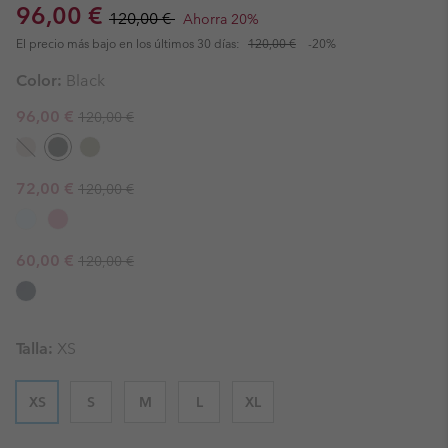
Sale price:
Regular price:
96,00 €
120,00 €
Ahorra 20%
El precio más bajo en los últimos 30 días:
120,00 €
-20%
Color:
Black
Regular price:
Sale price:
96,00 €
120,00 €
Regular price:
Sale price:
72,00 €
120,00 €
Regular price:
Sale price:
60,00 €
120,00 €
Talla:
XS
XS
S
M
L
XL