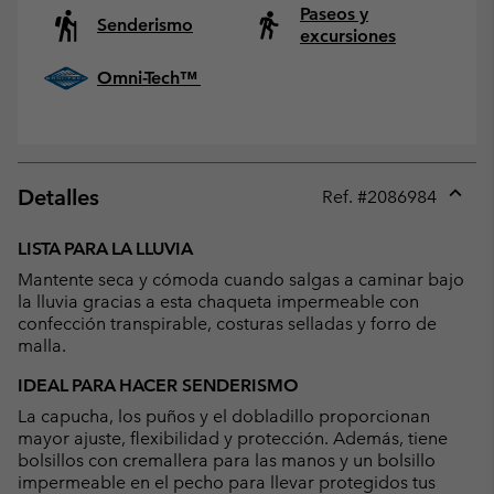
Paseos y
Senderismo
excursiones
Omni-Tech™
Detalles
Ref. #
2086984
Expan
or
LISTA PARA LA LLUVIA
collap
Mantente seca y cómoda cuando salgas a caminar bajo
sectio
la lluvia gracias a esta chaqueta impermeable con
confección transpirable, costuras selladas y forro de
malla.
IDEAL PARA HACER SENDERISMO
La capucha, los puños y el dobladillo proporcionan
mayor ajuste, flexibilidad y protección. Además, tiene
bolsillos con cremallera para las manos y un bolsillo
impermeable en el pecho para llevar protegidos tus