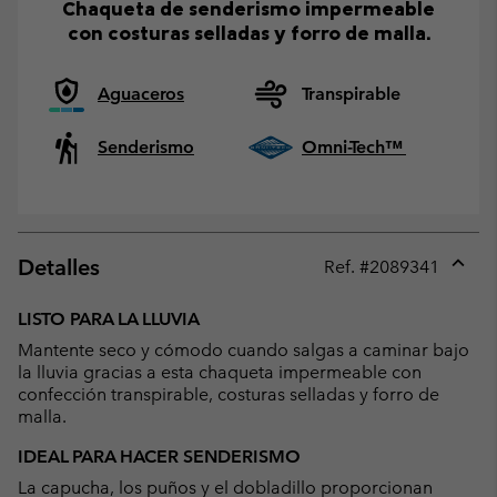
Chaqueta de senderismo impermeable
con costuras selladas y forro de malla.
Aguaceros
Transpirable
Senderismo
Omni-Tech™
Detalles
Ref. #
2089341
Expan
or
LISTO PARA LA LLUVIA
collap
Mantente seco y cómodo cuando salgas a caminar bajo
sectio
la lluvia gracias a esta chaqueta impermeable con
confección transpirable, costuras selladas y forro de
malla.
IDEAL PARA HACER SENDERISMO
La capucha, los puños y el dobladillo proporcionan