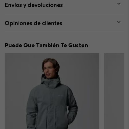
collap
Envíos y devoluciones
sectio
Expan
or
collap
Opiniones de clientes
sectio
Expan
or
collap
Puede Que También Te Gusten
sectio