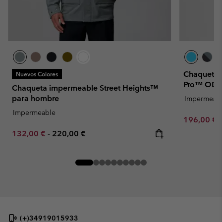
Chaqueta i
Nuevos Colores
Pro™ ODX
Chaqueta impermeable Street Heights™
para hombre
Impermeab
Impermeable
Sale price:
196,00 €
Minimum sale price:
Maximum price:
132,00 €
-
220,00 €
(+)34919015933