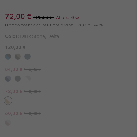
Sale price:
Regular price:
72,00 €
120,00 €
Ahorra 40%
El precio más bajo en los últimos 30 días:
120,00 €
-40%
Color:
Dark Stone, Delta
120,00 €
Regular price:
Sale price:
84,00 €
120,00 €
Regular price:
Sale price:
72,00 €
120,00 €
Regular price:
Sale price:
60,00 €
120,00 €