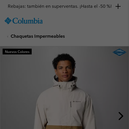
Rebajas: también en superventas. ¡Hasta el -50 %!
SKIP
Columbia
TO
Sportswear
CONTENT
Chaquetas Impermeables
SKIP
TO
MAIN
Nuevos Colores
NAV
SKIP
TO
SEARCH