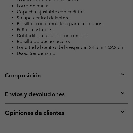
Forro de malla.
Capucha ajustable con ceñidor.
Solapa central delantera.
Bolsillos con cremallera para las manos.
Puños ajustables.
Dobladillo ajustable con ceñidor.
Bolsillo de pecho oculto.
Longitud al centro de la espalda: 24.5 in / 62.2 cm
Usos: Senderismo
Composición
Expan
or
collap
Envíos y devoluciones
sectio
Expan
or
collap
Opiniones de clientes
sectio
Expan
or
collap