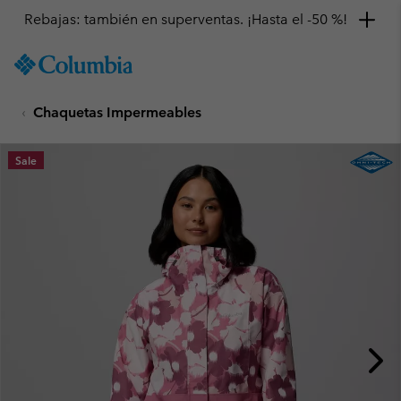
Rebajas: también en superventas. ¡Hasta el -50 %!
SKIP
Columbia
TO
Sportswear
CONTENT
Chaquetas Impermeables
SKIP
TO
MAIN
Sale
NAV
SKIP
TO
SEARCH