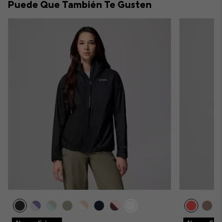
Puede Que También Te Gusten
sectio