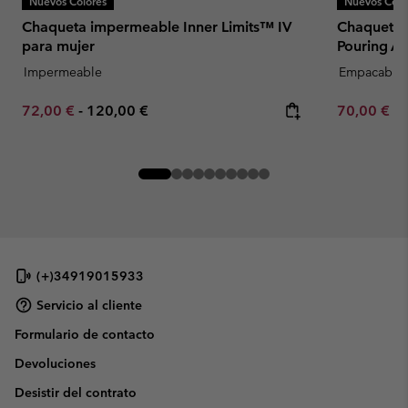
Nuevos Colores
Nuevos Colo
Chaqueta impermeable Inner Limits™ IV
Chaqueta 
para mujer
Pouring Ad
Impermeable
Empacable
Minimum sale price:
Maximum price:
Minimum sa
72,00 €
-
120,00 €
70,00 €
-
(+)34919015933
Servicio al cliente
Formulario de contacto
Devoluciones
Desistir del contrato