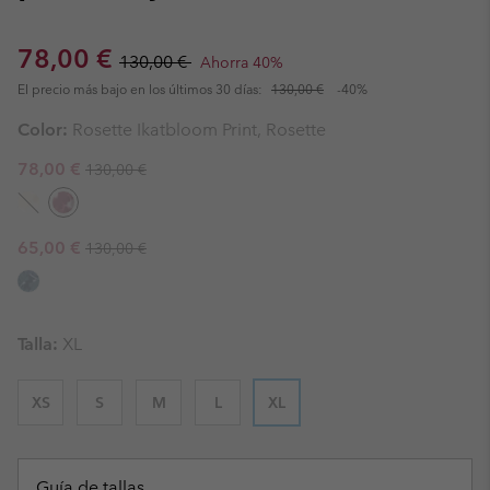
Sale price:
Regular price:
78,00 €
130,00 €
Ahorra 40%
El precio más bajo en los últimos 30 días:
130,00 €
-40%
Color:
Rosette Ikatbloom Print, Rosette
Regular price:
Sale price:
78,00 €
130,00 €
Regular price:
Sale price:
65,00 €
130,00 €
Talla:
XL
XS
S
M
L
XL
Guía de tallas