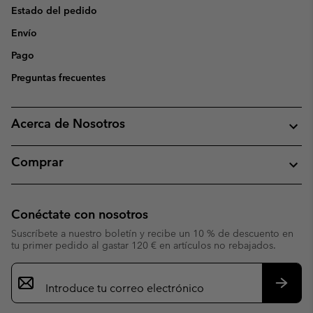
Estado del pedido
Envío
Pago
Preguntas frecuentes
Acerca de Nosotros
Comprar
Conéctate con nosotros
Suscríbete a nuestro boletín y recibe un 10 % de descuento en
tu primer pedido al gastar 120 € en artículos no rebajados.
Suscripción
de
correo
Suscri
electrónico