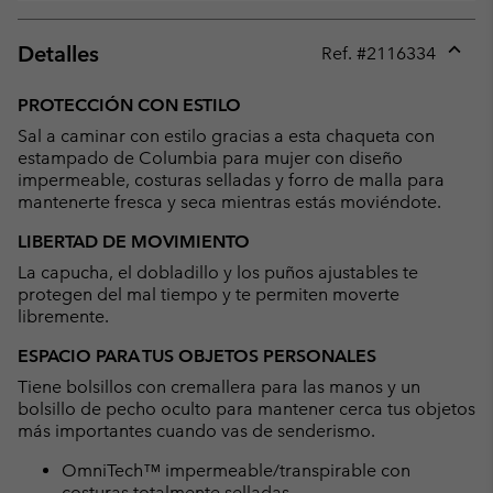
Detalles
Ref. #
2116334
Expan
or
PROTECCIÓN CON ESTILO
collap
Sal a caminar con estilo gracias a esta chaqueta con
sectio
estampado de Columbia para mujer con diseño
impermeable, costuras selladas y forro de malla para
mantenerte fresca y seca mientras estás moviéndote.
LIBERTAD DE MOVIMIENTO
La capucha, el dobladillo y los puños ajustables te
protegen del mal tiempo y te permiten moverte
libremente.
ESPACIO PARA TUS OBJETOS PERSONALES
Tiene bolsillos con cremallera para las manos y un
bolsillo de pecho oculto para mantener cerca tus objetos
más importantes cuando vas de senderismo.
OmniTech™ impermeable/transpirable con
costuras totalmente selladas.