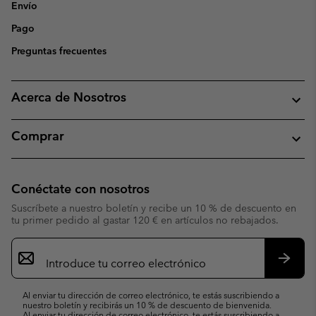
Envío
Pago
Preguntas frecuentes
Acerca de Nosotros
Comprar
Conéctate con nosotros
Suscríbete a nuestro boletín y recibe un 10 % de descuento en
tu primer pedido al gastar 120 € en artículos no rebajados.
Suscripción
de
correo
Suscri
electrónico
Al enviar tu dirección de correo electrónico, te estás suscribiendo a
nuestro boletín y recibirás un 10 % de descuento de bienvenida.
Al enviar tu dirección de correo electrónico, te estás suscribiendo a