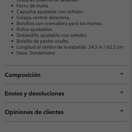
Forro de malla.
Capucha ajustable con ceñidor.
Solapa central delantera.
Bolsillos con cremallera para las manos.
Puños ajustables.
Dobladillo ajustable con ceñidor.
Bolsillo de pecho oculto.
Longitud al centro de la espalda: 24.5 in / 62.2 cm
Usos: Senderismo
Composición
Expan
or
collap
Envíos y devoluciones
sectio
Expan
or
collap
Opiniones de clientes
sectio
Expan
or
collap