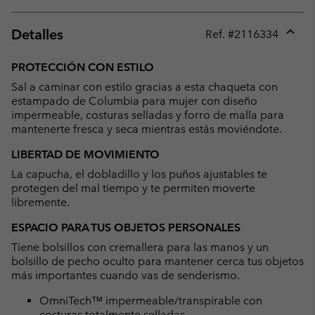
Detalles
Ref. #
2116334
Expan
or
PROTECCIÓN CON ESTILO
collap
Sal a caminar con estilo gracias a esta chaqueta con
sectio
estampado de Columbia para mujer con diseño
impermeable, costuras selladas y forro de malla para
mantenerte fresca y seca mientras estás moviéndote.
LIBERTAD DE MOVIMIENTO
La capucha, el dobladillo y los puños ajustables te
protegen del mal tiempo y te permiten moverte
libremente.
ESPACIO PARA TUS OBJETOS PERSONALES
Tiene bolsillos con cremallera para las manos y un
bolsillo de pecho oculto para mantener cerca tus objetos
más importantes cuando vas de senderismo.
OmniTech™ impermeable/transpirable con
costuras totalmente selladas.