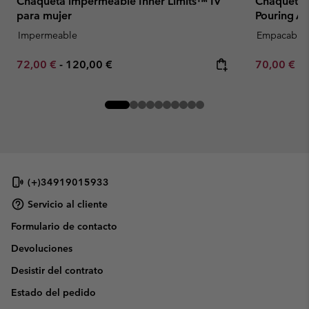
Chaqueta impermeable Inner Limits™ IV
Chaqueta 
para mujer
Pouring Ad
Impermeable
Empacable
Minimum sale price:
Maximum price:
Minimum sa
72,00 €
-
120,00 €
70,00 €
-
(+)34919015933
Servicio al cliente
Formulario de contacto
Devoluciones
Desistir del contrato
Estado del pedido