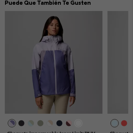
Puede Que También Te Gusten
sectio