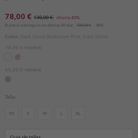
Sale price:
Regular price:
78,00 €
130,00 €
Ahorra 40%
El precio más bajo en los últimos 30 días:
130,00 €
-40%
Color:
Dark Stone Ikatbloom Print, Dark Stone
Regular price:
Sale price:
78,00 €
130,00 €
Regular price:
Sale price:
65,00 €
130,00 €
Talla:
XS
S
M
L
XL
Guía de tallas