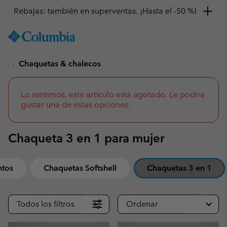
Rebajas: también en superventas. ¡Hasta el -50 %!
SKIP
Columbia
TO
Sportswear
CONTENT
Chaquetas & chalecos
SKIP
TO
MAIN
NAV
Lo sentimos, este artículo está agotado. Le podria
gustar una de estas opciones.
SKIP
TO
SEARCH
Chaqueta 3 en 1 para mujer
ntos
Chaquetas Softshell
Chaquetas 3 en 1
Todos los filtros
Ordenar