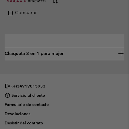
Sale price:
Regular price:
455,00 €
650,00 €
Comparar
—
Chaqueta 3 en 1 para mujer
(+)34919015933
Servicio al cliente
Formulario de contacto
Devoluciones
Desistir del contrato