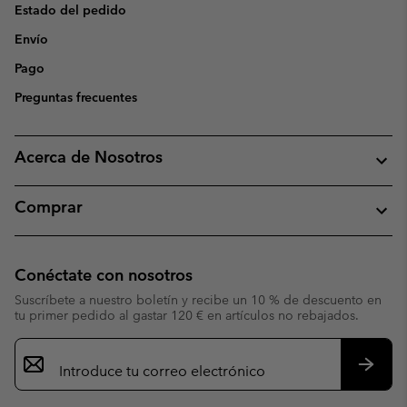
Estado del pedido
Envío
Pago
Preguntas frecuentes
Acerca de Nosotros
Comprar
Conéctate con nosotros
Suscríbete a nuestro boletín y recibe un 10 % de descuento en
tu primer pedido al gastar 120 € en artículos no rebajados.
Suscripción
de
correo
Suscri
electrónico