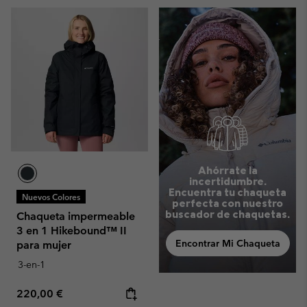
Ahórrate la
incertidumbre.
Encuentra tu chaqueta
Nuevos Colores
perfecta con nuestro
buscador de chaquetas.
Chaqueta impermeable
3 en 1 Hikebound™ II
Encontrar Mi Chaqueta
para mujer
3-en-1
Regular price:
220,00 €