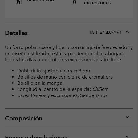
excursiones
Detalles
Ref. #
1465351
Expan
or
Un forro polar suave y ligero con un ajuste favorecedor y
collap
un diseño estilizado; esta capa atemporal te abrigará
sectio
todos los días o durante tus excursiones al aire libre.
Dobladillo ajustable con ceñidor
Bolsillos de mano con cierre de cremallera
Bolsillo en la manga
Longitud al centro de la espalda: 63.5cm
Usos: Paseos y excursiones, Senderismo
Composición
Expan
or
collap
Envíos y devoluciones