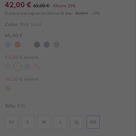
Sale price:
Regular price:
42,00 €
65,00 €
Ahorra 35%
El precio más bajo en los últimos 30 días:
60,00 €
-30%
Color:
Pink Sand
65,00 €
Regular price:
Sale price:
42,00 €
65,00 €
Regular price:
Sale price:
30,00 €
65,00 €
Talla:
XXL
XS
S
M
L
XL
XXL