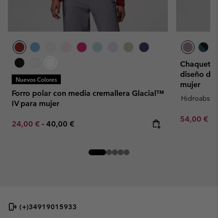
Chaqueta t
diseño de 
Nuevos Colores
mujer
Forro polar con media cremallera Glacial™
Hidroabsor
IV para mujer
Minimum sa
54,00 €
-
Minimum sale price:
Maximum price:
24,00 €
-
40,00 €
(+)34919015933