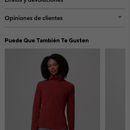
sectio
Expan
or
collap
Opiniones de clientes
sectio
Expan
or
collap
Puede Que También Te Gusten
sectio