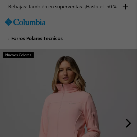
Rebajas: también en superventas. ¡Hasta el -50 %!
SKIP
Columbia
TO
Sportswear
CONTENT
Forros Polares Técnicos
SKIP
TO
MAIN
Nuevos Colores
NAV
SKIP
TO
SEARCH