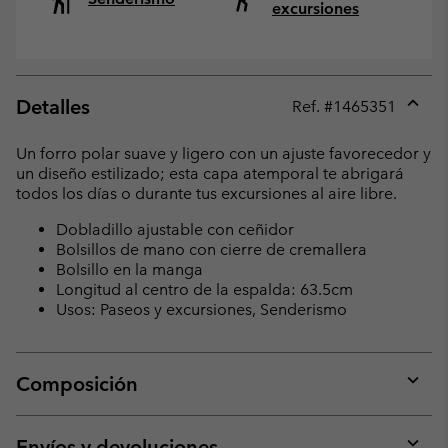
excursiones
Detalles
Ref. #
1465351
Expan
or
Un forro polar suave y ligero con un ajuste favorecedor y
collap
un diseño estilizado; esta capa atemporal te abrigará
sectio
todos los días o durante tus excursiones al aire libre.
Dobladillo ajustable con ceñidor
Bolsillos de mano con cierre de cremallera
Bolsillo en la manga
Longitud al centro de la espalda: 63.5cm
Usos: Paseos y excursiones, Senderismo
Composición
Expan
or
collap
Envíos y devoluciones