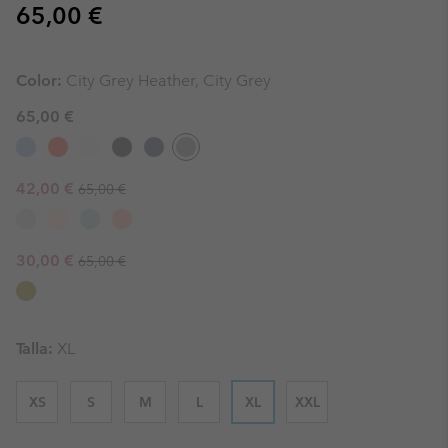
Regular price:
65,00 €
Color:
City Grey Heather, City Grey
65,00 €
Regular price:
Sale price:
42,00 €
65,00 €
Regular price:
Sale price:
30,00 €
65,00 €
Talla:
XL
XS
S
M
L
XL
XXL