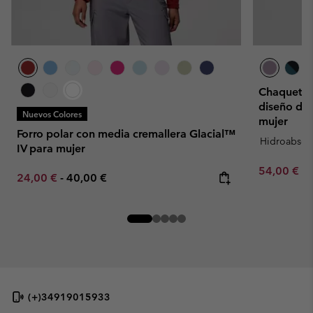
Chaqueta t
diseño de 
Nuevos Colores
mujer
Forro polar con media cremallera Glacial™
Hidroabsor
IV para mujer
Minimum sa
54,00 €
-
Minimum sale price:
Maximum price:
24,00 €
-
40,00 €
(+)34919015933