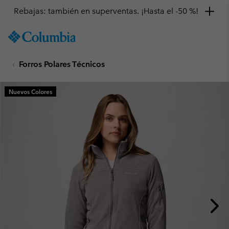
Rebajas: también en superventas. ¡Hasta el -50 %!
SKIP
Columbia
TO
Sportswear
CONTENT
Forros Polares Técnicos
SKIP
TO
MAIN
Nuevos Colores
NAV
SKIP
TO
SEARCH