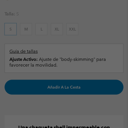
Talla:
S
S
M
L
XL
XXL
Guía de tallas
Ajuste Activo:
Ajuste de "body-skimming" para
favorecer la movilidad.
Añadir A La Cesta
Una chaqueta shell impermeable con