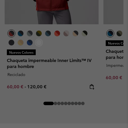
Nuevos Colo
Chaqueta 
Nuevos Colores
para homb
Chaqueta impermeable Inner Limits™ IV
Impermeab
para hombre
Reciclado
Minimum sa
60,00 €
-
Minimum sale price:
Maximum price:
60,00 €
-
120,00 €