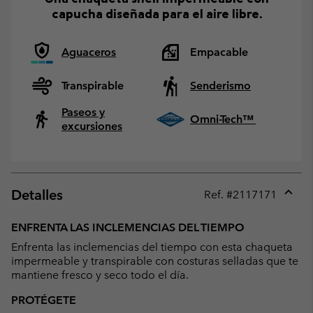
capucha diseñada para el aire libre.
Aguaceros
Empacable
Transpirable
Senderismo
Paseos y
Omni-Tech™
excursiones
Detalles
Ref. #
2117171
Expan
or
ENFRENTA LAS INCLEMENCIAS DEL TIEMPO
collap
Enfrenta las inclemencias del tiempo con esta chaqueta
sectio
impermeable y transpirable con costuras selladas que te
mantiene fresco y seco todo el día.
PROTÉGETE