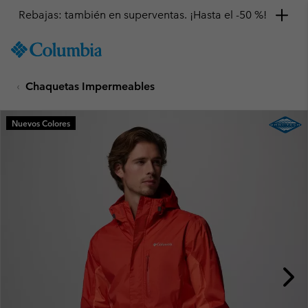
Rebajas: también en superventas. ¡Hasta el -50 %!
SKIP
Columbia
TO
Sportswear
CONTENT
Chaquetas Impermeables
SKIP
TO
MAIN
Nuevos Colores
NAV
SKIP
TO
SEARCH