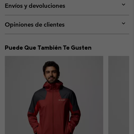
collap
Envíos y devoluciones
sectio
Expan
or
collap
Opiniones de clientes
sectio
Expan
or
collap
Puede Que También Te Gusten
sectio