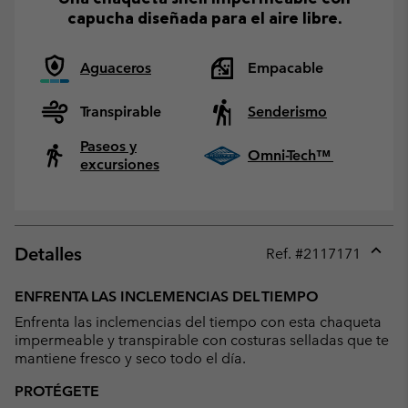
capucha diseñada para el aire libre.
Aguaceros
Empacable
Transpirable
Senderismo
Paseos y
Omni-Tech™
excursiones
Detalles
Ref. #
2117171
Expan
or
ENFRENTA LAS INCLEMENCIAS DEL TIEMPO
collap
Enfrenta las inclemencias del tiempo con esta chaqueta
sectio
impermeable y transpirable con costuras selladas que te
mantiene fresco y seco todo el día.
PROTÉGETE