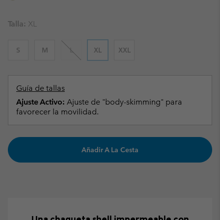
Talla:
XL
S
M
L
XL
XXL
Guía de tallas
Ajuste Activo:
Ajuste de "body-skimming" para
favorecer la movilidad.
Añadir A La Cesta
Una chaqueta shell impermeable con