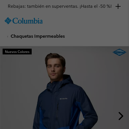
Rebajas: también en superventas. ¡Hasta el -50 %!
SKIP
Columbia
TO
Sportswear
CONTENT
Chaquetas Impermeables
SKIP
TO
MAIN
Nuevos Colores
NAV
SKIP
TO
SEARCH