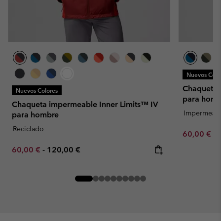
Nuevos Colo
Chaqueta 
Nuevos Colores
para homb
Chaqueta impermeable Inner Limits™ IV
Impermeab
para hombre
Reciclado
Minimum sa
60,00 €
-
Minimum sale price:
Maximum price:
60,00 €
-
120,00 €