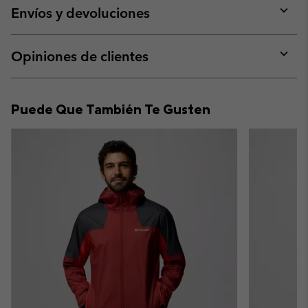
collap
Envíos y devoluciones
sectio
Expan
or
collap
Opiniones de clientes
sectio
Expan
or
collap
Puede Que También Te Gusten
sectio