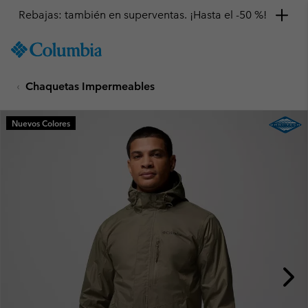
Rebajas: también en superventas. ¡Hasta el -50 %!
SKIP
Columbia
TO
Sportswear
CONTENT
Chaquetas Impermeables
SKIP
TO
MAIN
Nuevos Colores
NAV
SKIP
TO
SEARCH