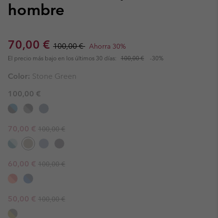
hombre
Sale price:
Regular price:
70,00 €
100,00 €
Ahorra 30%
El precio más bajo en los últimos 30 días:
100,00 €
-30%
Color:
Stone Green
100,00 €
Regular price:
Sale price:
70,00 €
100,00 €
Regular price:
Sale price:
60,00 €
100,00 €
Regular price:
Sale price:
50,00 €
100,00 €