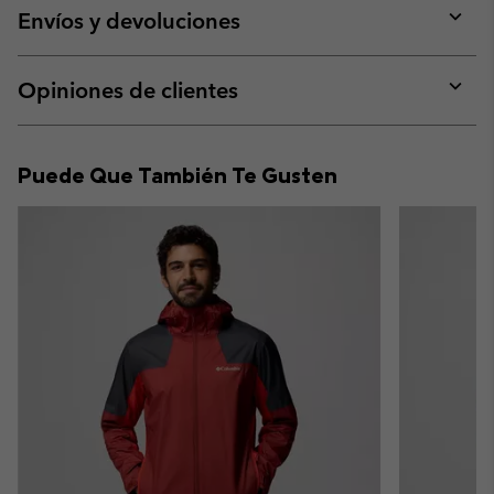
collap
Envíos y devoluciones
sectio
Expan
or
collap
Opiniones de clientes
sectio
Expan
or
collap
Puede Que También Te Gusten
sectio