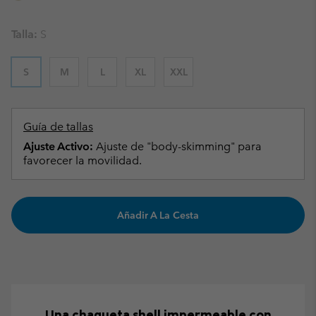
Talla:
S
S
M
L
XL
XXL
Guía de tallas
Ajuste Activo:
Ajuste de "body-skimming" para
favorecer la movilidad.
Añadir A La Cesta
Una chaqueta shell impermeable con