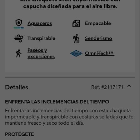
capucha diseñada para el aire libre.
Aguaceros
Empacable
Transpirable
Senderismo
Paseos y
Omni-Tech™
excursiones
Detalles
Ref. #
2117171
Expan
or
ENFRENTA LAS INCLEMENCIAS DEL TIEMPO
collap
Enfrenta las inclemencias del tiempo con esta chaqueta
sectio
impermeable y transpirable con costuras selladas que te
mantiene fresco y seco todo el día.
PROTÉGETE