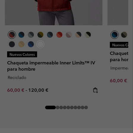
Nuevos Colo
Chaqueta 
Nuevos Colores
para homb
Chaqueta impermeable Inner Limits™ IV
Impermeab
para hombre
Reciclado
Minimum sa
60,00 €
-
Minimum sale price:
Maximum price:
60,00 €
-
120,00 €