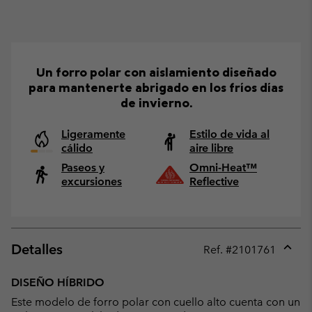
Un forro polar con aislamiento diseñado
para mantenerte abrigado en los fríos días
de invierno.
Ligeramente
Estilo de vida al
cálido
aire libre
Paseos y
Omni-Heat™
excursiones
Reflective
Detalles
Ref. #
2101761
Expan
or
DISEÑO HÍBRIDO
collap
Este modelo de forro polar con cuello alto cuenta con un
sectio