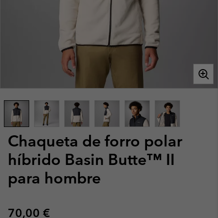
Chaqueta de forro polar
híbrido Basin Butte™ II
para hombre
Regular price:
70,00 €