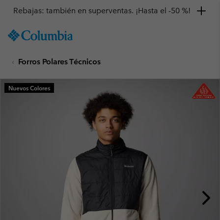
Rebajas: también en superventas. ¡Hasta el -50 %!
SKIP
Columbia
TO
Sportswear
CONTENT
Forros Polares Técnicos
SKIP
TO
MAIN
Nuevos Colores
NAV
SKIP
TO
SEARCH