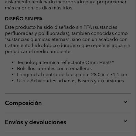
aislamiento acolchado incorporado para proporcionar
más calor en los días más fríos.
DISEÑO SIN PFA
Este producto ha sido diseñado sin PFA (sustancias
perfluoradas y polifluoradas), también conocidas como
"sustancias químicas eternas", sino con un acabado con
tratamiento hidrofóbico duradero que repele el agua sin
perjudicar el medio ambiente.
Tecnología térmica reflectante Omni-Heat™
Bolsillos laterales con cremalleras
Longitud al centro de la espalda: 28.0 in / 71.1 cm
Usos: Actividades urbanas, Paseos y excursiones
Composición
Expan
or
collap
Envíos y devoluciones
sectio
Expan
or