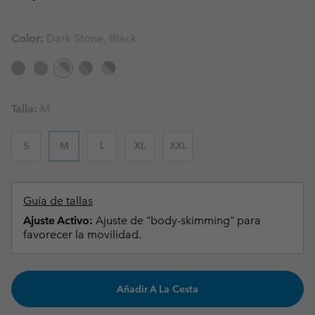
Color:
Dark Stone, Black
Talla:
M
S
M
L
XL
XXL
Guía de tallas
Ajuste Activo:
Ajuste de "body-skimming" para
favorecer la movilidad.
Añadir A La Cesta