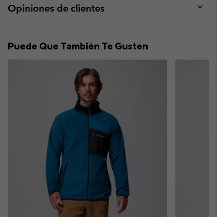
collap
Opiniones de clientes
sectio
Expan
or
collap
Puede Que También Te Gusten
sectio