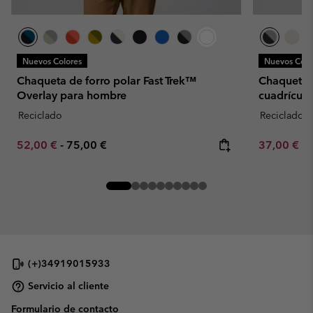
Nuevos Colores
Nuevos Colo
Chaqueta de forro polar Fast Trek™
Chaqueta d
Overlay para hombre
cuadrícula
Reciclado
Reciclado
Minimum sale price:
Maximum price:
Minimum sa
52,00 €
-
75,00 €
37,00 €
-
(+)34919015933
Servicio al cliente
Formulario de contacto