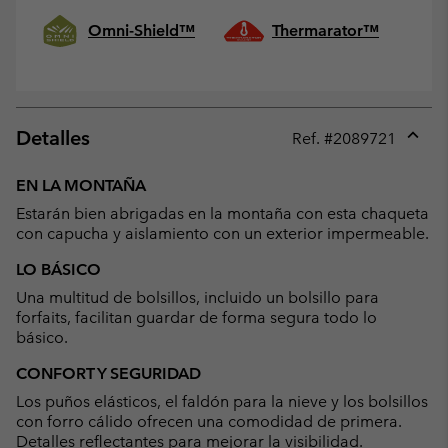
Omni-Shield™
Thermarator™
Detalles
Ref. #
2089721
Expan
or
EN LA MONTAÑA
collap
Estarán bien abrigadas en la montaña con esta chaqueta
sectio
con capucha y aislamiento con un exterior impermeable.
LO BÁSICO
Una multitud de bolsillos, incluido un bolsillo para
forfaits, facilitan guardar de forma segura todo lo
básico.
CONFORT Y SEGURIDAD
Los puños elásticos, el faldón para la nieve y los bolsillos
con forro cálido ofrecen una comodidad de primera.
Detalles reflectantes para mejorar la visibilidad.