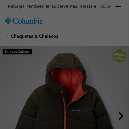
Rebajas: también en superventas. ¡Hasta el -50 %!
SKIP
Columbia
TO
Sportswear
CONTENT
Chaquetas & Chalecos
SKIP
TO
MAIN
Nuevos Colores
NAV
SKIP
TO
SEARCH