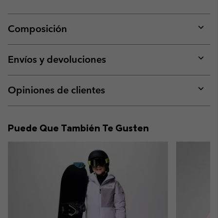
Composición
Expan
or
collap
Envíos y devoluciones
sectio
Expan
or
collap
Opiniones de clientes
sectio
Expan
or
collap
Puede Que También Te Gusten
sectio