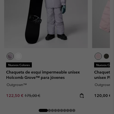
Nuevos Colores
Nuevos Colo
Chaqueta de esquí impermeable unisex
Chaqueta 
Holcomb Grove™ para jóvenes
unisex Pik
Outgrown™
Outgrown
Sale price:
Regular price:
Regular pr
122,50 €
175,00 €
120,00 €