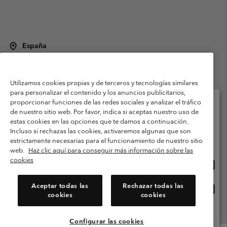
España
©
2026
Columbia Sportswear Spain S.L.U. Avenida del Doctor Arce, 14,
28002 Madrid, España. Todos los derechos reservados.
Utilizamos cookies propias y de terceros y tecnologías similares
Condiciones de uso
Terminos de Venta
Garantía
para personalizar el contenido y los anuncios publicitarios,
Política de Privacidad
proporcionar funciones de las redes sociales y analizar el tráfico
de nuestro sitio web. Por favor, indica si aceptas nuestro uso de
Términos y condiciones del programa de miembros
estas cookies en las opciones que te damos a continuación.
Selecciona tu país e idioma envío
Incluso si rechazas las cookies, activaremos algunas que son
Términos De Uso Del Contenido Generado Por Los Usuarios
Compras en línea disponibles
estrictamente necesarias para el funcionamiento de nuestro sitio
Impressum
Cookies
Public CBCR
web.
Haz clic aquí para conseguir más información sobre las
cookies
Comp
United States
en
Servicio al cliente: Lu. - Vi. de 9:00 a 13:00 y de 14:00 a 18:00
(+)34919015933
línea
Aceptar todas las
Rechazar todas las
Comp
España
dispon
cookies
cookies
en
línea
Ver Todos Los Países
dispon
Configurar las cookies