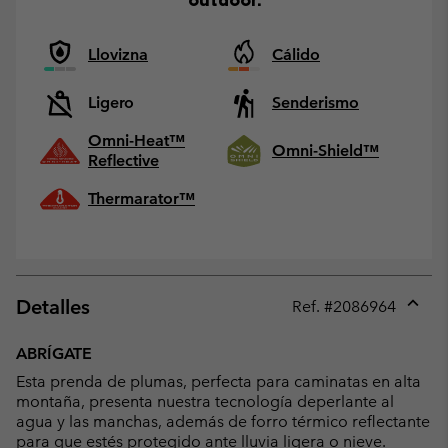
Llovizna
Cálido
Ligero
Senderismo
Omni-Heat™
Omni-Shield™
Reflective
Thermarator™
Detalles
Ref. #
2086964
Expan
or
ABRÍGATE
collap
Esta prenda de plumas, perfecta para caminatas en alta
sectio
montaña, presenta nuestra tecnología deperlante al
agua y las manchas, además de forro térmico reflectante
para que estés protegido ante lluvia ligera o nieve.