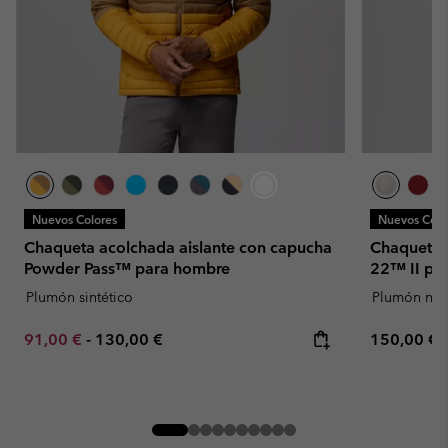
Nuevos Colores
Nuevos Colo
Chaqueta acolchada aislante con capucha
Chaqueta 
Powder Pass™ para hombre
22™ II pa
Plumón sintético
Plumón natu
Minimum sale price:
Maximum price:
Regular pr
91,00 €
-
130,00 €
150,00 €