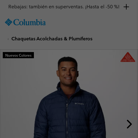
Rebajas: también en superventas. ¡Hasta el -50 %!
SKIP
Columbia
TO
Sportswear
CONTENT
Chaquetas Acolchadas & Plumíferos
SKIP
TO
MAIN
Nuevos Colores
NAV
SKIP
TO
SEARCH