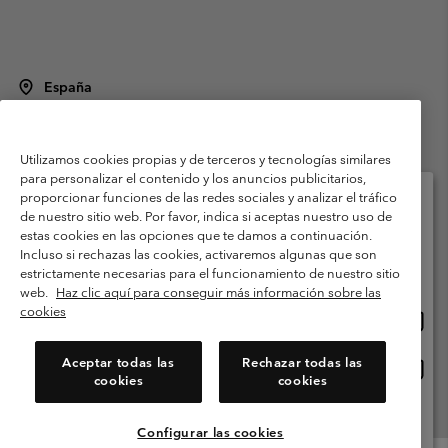
España
©
2026
Columbia Sportswear Spain S.L.U. Avenida del Doctor Arce, 14,
28002 Madrid, España. Todos los derechos reservados.
Utilizamos cookies propias y de terceros y tecnologías similares
Condiciones de uso
Terminos de Venta
Garantía
para personalizar el contenido y los anuncios publicitarios,
Política de Privacidad
proporcionar funciones de las redes sociales y analizar el tráfico
de nuestro sitio web. Por favor, indica si aceptas nuestro uso de
Términos y condiciones del programa de miembros
estas cookies en las opciones que te damos a continuación.
Selecciona tu país e idioma envío
Incluso si rechazas las cookies, activaremos algunas que son
Términos De Uso Del Contenido Generado Por Los Usuarios
Compras en línea disponibles
estrictamente necesarias para el funcionamiento de nuestro sitio
Impressum
Cookies
Public CBCR
web.
Haz clic aquí para conseguir más información sobre las
cookies
Comp
United States
en
Servicio al cliente: Lu. - Vi. de 9:00 a 13:00 y de 14:00 a 18:00
(+)34919015933
línea
Aceptar todas las
Rechazar todas las
Comp
España
dispon
cookies
cookies
en
línea
Ver Todos Los Países
dispon
Configurar las cookies