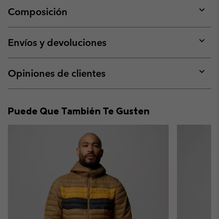
Composición
Expan
or
collap
Envíos y devoluciones
sectio
Expan
or
collap
Opiniones de clientes
sectio
Expan
or
collap
Puede Que También Te Gusten
sectio