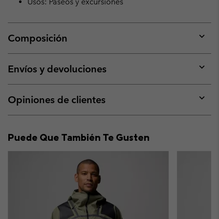
Usos: Paseos y excursiones
Composición
Expan
or
collap
Envíos y devoluciones
sectio
Expan
or
collap
Opiniones de clientes
sectio
Expan
or
collap
Puede Que También Te Gusten
sectio