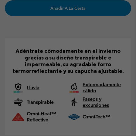
Añadir A La Cesta
Adéntrate cómodamente en el invierno
gracias a su diseño transpirable e
impermeable, su agradable forro
termorreflectante y su capucha ajustable.
Extremadamente
Lluvia
cálido
Paseos y
Transpirable
excursiones
Omni-Heat™
Omni-Tech™
Reflective