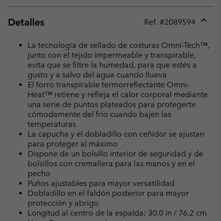
Detalles
Ref. #
2089594
Expan
or
La tecnología de sellado de costuras Omni-Tech™,
collap
junto con el tejido impermeable y transpirable,
sectio
evita que se filtre la humedad, para que estés a
gusto y a salvo del agua cuando llueva
El forro transpirable termorreflectante Omni-
Heat™ retiene y refleja el calor corporal mediante
una serie de puntos plateados para protegerte
cómodamente del frío cuando bajen las
temperaturas
La capucha y el dobladillo con ceñidor se ajustan
para proteger al máximo
Dispone de un bolsillo interior de seguridad y de
bolsillos con cremallera para las manos y en el
pecho
Puños ajustables para mayor versatilidad
Dobladillo en el faldón posterior para mayor
protección y abrigo
Longitud al centro de la espalda: 30.0 in / 76.2 cm