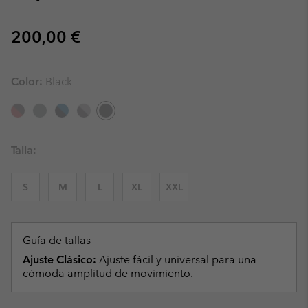
Regular price:
200,00 €
Color:
Black
Talla:
S
M
L
XL
XXL
Guía de tallas
Ajuste Clásico:
Ajuste fácil y universal para una
cómoda amplitud de movimiento.