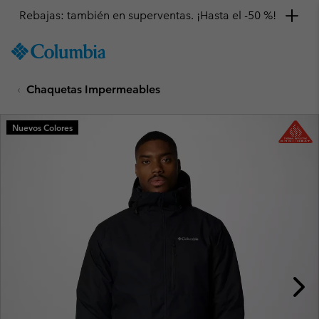
Rebajas: también en superventas. ¡Hasta el -50 %!
SKIP
Columbia
TO
Sportswear
CONTENT
Chaquetas Impermeables
SKIP
TO
MAIN
Nuevos Colores
NAV
SKIP
TO
SEARCH