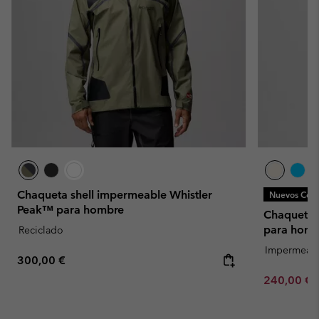
Chaqueta shell impermeable Whistler
Nuevos Colo
Peak™ para hombre
Chaqueta 
para homb
Reciclado
Impermeab
Regular price:
300,00 €
Minimum sa
240,00 €