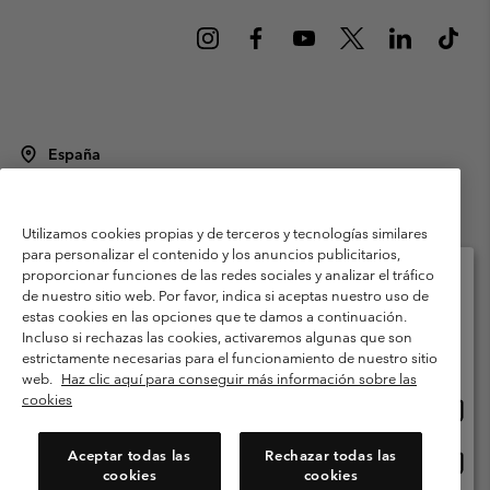
España
©
2026
Columbia Sportswear Spain S.L.U. Avenida del Doctor Arce, 14,
28002 Madrid, España. Todos los derechos reservados.
Utilizamos cookies propias y de terceros y tecnologías similares
Condiciones de uso
Terminos de Venta
Garantía
para personalizar el contenido y los anuncios publicitarios,
Política de Privacidad
proporcionar funciones de las redes sociales y analizar el tráfico
de nuestro sitio web. Por favor, indica si aceptas nuestro uso de
Términos y condiciones del programa de miembros
estas cookies en las opciones que te damos a continuación.
Selecciona tu país e idioma envío
Incluso si rechazas las cookies, activaremos algunas que son
Términos De Uso Del Contenido Generado Por Los Usuarios
Compras en línea disponibles
estrictamente necesarias para el funcionamiento de nuestro sitio
Impressum
Cookies
Public CBCR
web.
Haz clic aquí para conseguir más información sobre las
cookies
Comp
United States
en
Servicio al cliente: Lu. - Vi. de 9:00 a 13:00 y de 14:00 a 18:00
(+)34919015933
línea
Aceptar todas las
Rechazar todas las
Comp
España
dispon
cookies
cookies
en