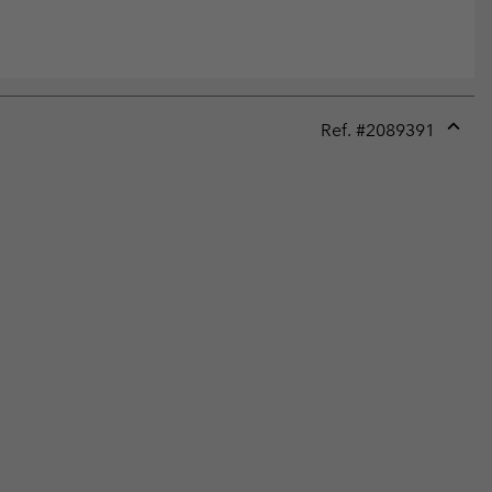
Ref. #
2089391
Expan
or
collap
sectio