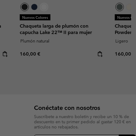
Nuevos Colores
Nuevos Col
a
Chaqueta larga de plumón con
Chaqueta 
capucha Lake 22™ II para mujer
Powder Li
Plumón natural
Ligero
Regular price:
Regular p
160,00 €
160,00 €
Conéctate con nosotros
Suscríbete a nuestro boletín y recibe un 10 % de
descuento en tu primer pedido al gastar 120 € en
artículos no rebajados.