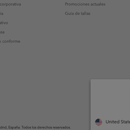
corporativa
Promociones actuales
ia
Guía de tallas
tivo
nsa
o conforme
United Stat
rid, España. Todos los derechos reservados.