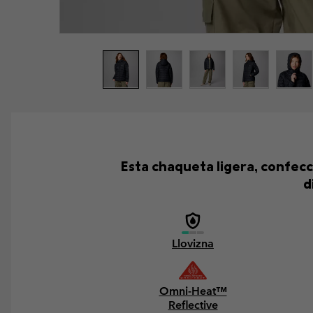
Esta chaqueta ligera, confec
d
Llovizna
Omni-Heat™
Reflective