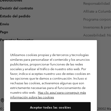
Devoluciones
Responsabilidad 
Desistir del contrato
Afíliate a Columb
Estado del pedido
Programa corpora
Envío
Inversores & pre
Pago
Accesibilidad: N
Preguntas frecuentes
Utilizamos cookies propias y de terceros y tecnologías
similares para personalizar el contenido y los anuncios
publicitarios, proporcionar funciones de las redes
sociales y analizar el tráfico de nuestro sitio web. Por
favor, indica si aceptas nuestro uso de estas cookies en
las opciones que te damos a continuación. Incluso si
rechazas las cookies, activaremos algunas que son
estrictamente necesarias para el funcionamiento de
nuestro sitio web.
Haz clic aquí para conseguir más
información sobre las cookies
España
Aceptar todas las cookies
©
2026
Columbia Sportswear Spain S.L.U. Avenida del Doctor Arce, 14, 28002 Mad