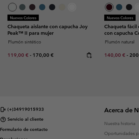
Nuevos Colores
Nuevos Colores
Chaqueta aislante con capucha Joy
Chaqueta fácil
Peak™ II para mujer
con capucha Co
Plumón sintético
Plumón natural
Minimum sale price:
Maximum price:
Minimum sale p
Max
119,00 €
-
170,00 €
140,00 €
-
200
Acerca de N
(+)34919015933
Servicio al cliente
Nuestra historia
Formulario de contacto
Oportunidades pr