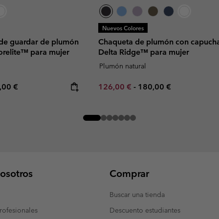
Nuevos Colores
 de guardar de plumón
Chaqueta de plumón con capuch
relite™ para mujer
Delta Ridge™ para mujer
Plumón natural
rice:
imum price:
Minimum sale price:
Maximum price:
,00 €
126,00 €
-
180,00 €
osotros
Comprar
Buscar una tienda
ofesionales
Descuento estudiantes