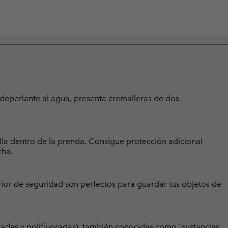
 deperlante al agua, presenta cremalleras de dos
sella dentro de la prenda. Consigue protección adicional
cha.
terior de seguridad son perfectos para guardar tus objetos de
radas y polifluoradas), también conocidas como "sustancias