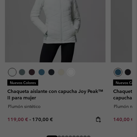
Nuevos Colores
Nuevos Colo
Chaqueta aislante con capucha Joy Peak™
Chaqueta f
II para mujer
capucha C
Plumón sintético
Plumón natu
Minimum sale price:
Maximum price:
Minimum sa
119,00 €
-
170,00 €
140,00 €