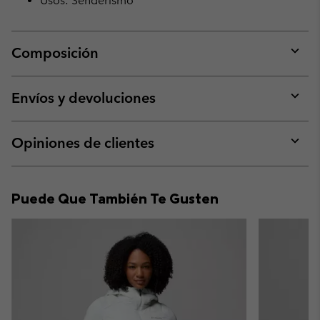
Usos: Senderismo
Composición
Expan
or
collap
Envíos y devoluciones
sectio
Expan
or
collap
Opiniones de clientes
sectio
Expan
or
collap
Puede Que También Te Gusten
sectio