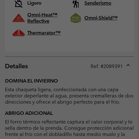
Ligero
Senderismo
Omni-Heat™
Omni-Shield™
Reflective
Thermarator™
Detalles
Ref. #
2089391
Expan
or
DOMINA EL INVIERNO
collap
Esta chaqueta ligera, confeccionada con una capa
sectio
exterior deperlante al agua, presenta cremalleras de dos
direcciones y ofrece el abrigo perfecto para el frío.
ABRIGO ADICIONAL
El forro térmico reflectante captura el calor corporal y lo
sella dentro de la prenda. Consigue protección adicional
frente al frío con el dobladillo hasta medio muslo y la