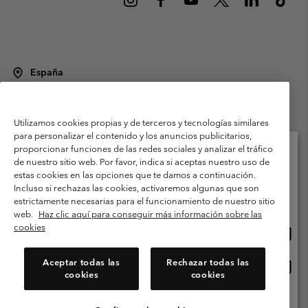
España
©
2026
Columbia Sportswear Spain S.L.U. Avenida del Doctor Arce, 14,
28002 Madrid, España. Todos los derechos reservados.
Utilizamos cookies propias y de terceros y tecnologías similares
Condiciones de uso
Terminos de Venta
Garantía
para personalizar el contenido y los anuncios publicitarios,
Política de Privacidad
proporcionar funciones de las redes sociales y analizar el tráfico
de nuestro sitio web. Por favor, indica si aceptas nuestro uso de
Términos y condiciones del programa de miembros
estas cookies en las opciones que te damos a continuación.
Selecciona tu país e idioma envío
Incluso si rechazas las cookies, activaremos algunas que son
Términos De Uso Del Contenido Generado Por Los Usuarios
Compras en línea disponibles
estrictamente necesarias para el funcionamiento de nuestro sitio
Impressum
Cookies
Public CBCR
web.
Haz clic aquí para conseguir más información sobre las
cookies
Comp
United States
en
Servicio al cliente: Lu. - Vi. de 9:00 a 13:00 y de 14:00 a 18:00
(+)34919015933
línea
Aceptar todas las
Rechazar todas las
Comp
España
dispon
cookies
cookies
en
línea
Ver Todos Los Países
dispon