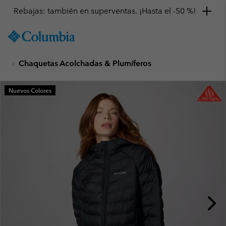
Rebajas: también en superventas. ¡Hasta el -50 %!
SKIP
Columbia
TO
Sportswear
CONTENT
Chaquetas Acolchadas & Plumíferos
SKIP
TO
MAIN
Nuevos Colores
NAV
SKIP
TO
SEARCH