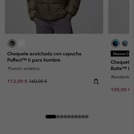
Chaqueta acolchada con capucha
Nuevos Colo
Puffect™ II para hombre
Chaqueta 
Butte™ II
Plumón sintético
Resistente 
Sale price:
Regular price:
112,00 €
160,00 €
Minimum sa
105,00 €