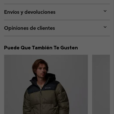
Expan
or
collap
Envíos y devoluciones
sectio
Expan
or
collap
Opiniones de clientes
sectio
Expan
or
collap
Puede Que También Te Gusten
sectio