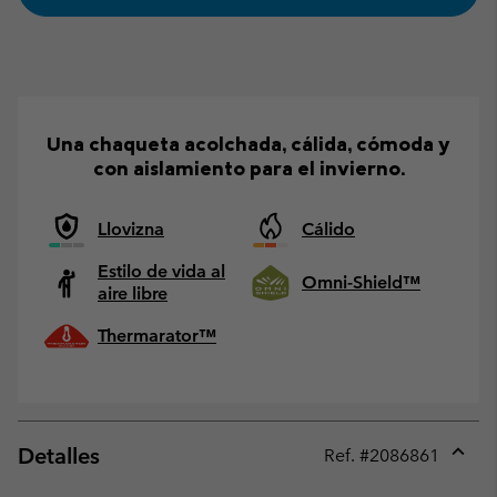
Una chaqueta acolchada, cálida, cómoda y
con aislamiento para el invierno.
Llovizna
Cálido
Estilo de vida al
Omni-Shield™
aire libre
Thermarator™
Detalles
Ref. #
2086861
Expan
or