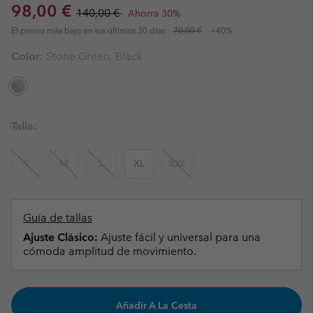
Sale price:
Regular price:
98,00 €
140,00 €
Ahorra 30%
El precio más bajo en los últimos 30 días:
70,00 €
+40%
Color:
Stone Green, Black
Talla:
S
M
L
XL
XXL
Guía de tallas
Ajuste Clásico:
Ajuste fácil y universal para una
cómoda amplitud de movimiento.
Añadir A La Cesta