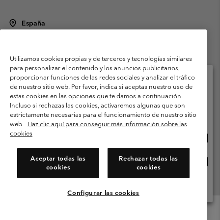
España
©
2026
Columbia Sportswear Spain S.L.U. Avenida del Doctor Arce, 14,
28002 Madrid, España. Todos los derechos reservados.
Utilizamos cookies propias y de terceros y tecnologías similares
Condiciones de uso
Terminos de Venta
Garantía
para personalizar el contenido y los anuncios publicitarios,
Política de Privacidad
proporcionar funciones de las redes sociales y analizar el tráfico
de nuestro sitio web. Por favor, indica si aceptas nuestro uso de
Términos y condiciones del programa de miembros
estas cookies en las opciones que te damos a continuación.
Selecciona tu país e idioma envío
Incluso si rechazas las cookies, activaremos algunas que son
Términos De Uso Del Contenido Generado Por Los Usuarios
Compras en línea disponibles
estrictamente necesarias para el funcionamiento de nuestro sitio
Impressum
Cookies
Public CBCR
web.
Haz clic aquí para conseguir más información sobre las
cookies
Comp
United States
en
Servicio al cliente: Lu. - Vi. de 9:00 a 13:00 y de 14:00 a 18:00
(+)34919015933
línea
Aceptar todas las
Rechazar todas las
Comp
España
dispon
cookies
cookies
en
línea
Ver Todos Los Países
dispon
Configurar las cookies
Menu
Buscar
Iniciar
Mini