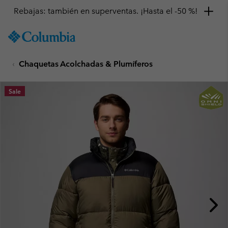
Rebajas: también en superventas. ¡Hasta el -50 %!
SKIP
Columbia
TO
Sportswear
CONTENT
Chaquetas Acolchadas & Plumíferos
SKIP
TO
MAIN
Sale
NAV
SKIP
TO
SEARCH