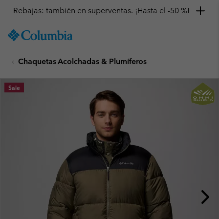
Rebajas: también en superventas. ¡Hasta el -50 %!
SKIP
Columbia
TO
Sportswear
CONTENT
Chaquetas Acolchadas & Plumíferos
SKIP
TO
MAIN
Sale
NAV
SKIP
TO
SEARCH