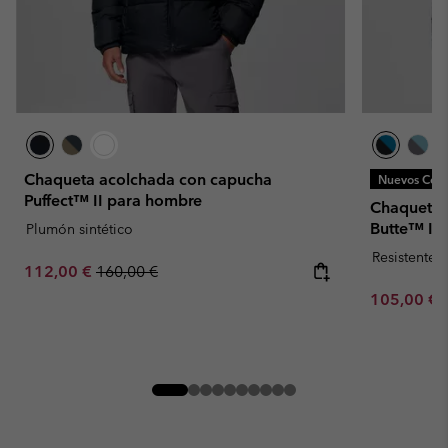
Chaqueta acolchada con capucha
Nuevos Colo
Puffect™ II para hombre
Chaqueta 
Butte™ II
Plumón sintético
Resistente 
Sale price:
Regular price:
112,00 €
160,00 €
Minimum sa
105,00 €