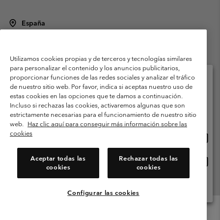
España
©
2026
Columbia Sportswear Spain S.L.U. Avenida del Doctor Arce, 14,
28002 Madrid, España. Todos los derechos reservados.
Utilizamos cookies propias y de terceros y tecnologías similares
Condiciones de uso
Terminos de Venta
Garantía
para personalizar el contenido y los anuncios publicitarios,
Política de Privacidad
proporcionar funciones de las redes sociales y analizar el tráfico
de nuestro sitio web. Por favor, indica si aceptas nuestro uso de
Términos y condiciones del programa de miembros
estas cookies en las opciones que te damos a continuación.
Selecciona tu país e idioma envío
Incluso si rechazas las cookies, activaremos algunas que son
Términos De Uso Del Contenido Generado Por Los Usuarios
Compras en línea disponibles
estrictamente necesarias para el funcionamiento de nuestro sitio
Impressum
Cookies
Public CBCR
web.
Haz clic aquí para conseguir más información sobre las
cookies
Comp
United States
en
Servicio al cliente: Lu. - Vi. de 9:00 a 13:00 y de 14:00 a 18:00
(+)34919015933
línea
Aceptar todas las
Rechazar todas las
Comp
España
dispon
cookies
cookies
en
línea
Ver Todos Los Países
dispon
Configurar las cookies
Menu
Buscar
Iniciar
Mini