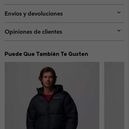
Expan
or
collap
Envíos y devoluciones
sectio
Expan
or
collap
Opiniones de clientes
sectio
Expan
or
collap
Puede Que También Te Gusten
sectio