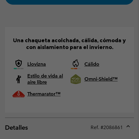
Una chaqueta acolchada, cálida, cómoda y
con aislamiento para el invierno.
Llovizna
Cálido
Estilo de vida al
Omni-Shield™
aire libre
Thermarator™
Detalles
Ref. #
2086861
Expan
or