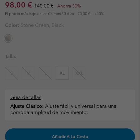
Sale price:
Regular price:
98,00 €
140,00 €
Ahorra 30%
El precio más bajo en los últimos 30 días:
70,00 €
+40%
Color:
Stone Green, Black
Talla:
S
M
L
XL
XXL
Guía de tallas
Ajuste Clásico:
Ajuste fácil y universal para una
cómoda amplitud de movimiento.
Añadir A La Cesta