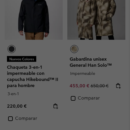
Gabardina unisex
Nuevos Colores
General Han Solo™
Chaqueta 3-en-1
impermeable con
Impermeable
capucha Hikebound™ II
para hombre
Sale price:
Regular price:
455,00 €
650,00 €
3-en-1
Comparar
Regular price:
220,00 €
Comparar