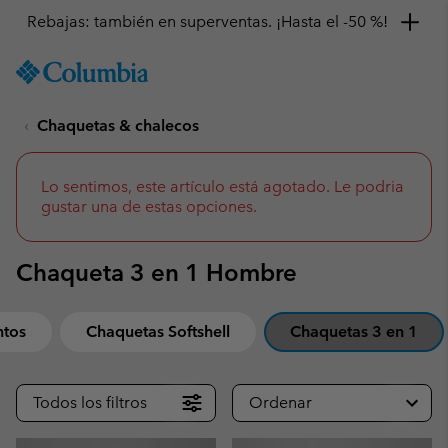
SKIP
Columbia
TO
Sportswear
CONTENT
Chaquetas & chalecos
SKIP
TO
MAIN
NAV
Lo sentimos, este artículo está agotado. Le podria
gustar una de estas opciones.
SKIP
TO
SEARCH
Chaqueta 3 en 1 Hombre
ntos
Chaquetas Softshell
Chaquetas 3 en 1
Todos los filtros
Ordenar