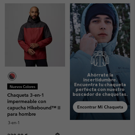
Ahórrate la
incertidumbre.
Encuentra tu chaqueta
Nuevos Colores
perfecta con nuestro
buscador de chaquetas.
Chaqueta 3-en-1
impermeable con
Encontrar Mi Chaqueta
capucha Hikebound™ II
para hombre
3-en-1