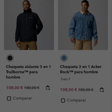
Chaqueta aislante 3 en 1
Chaqueta 3 en 1 Acker
Trailborne™ para
Rock™ para hombre
hombre
3-en-1
Sale price:
Regular price:
108,00 €
180,00 €
Sale price:
Regular price:
108,00 €
180,00 €
Comparar
Comparar