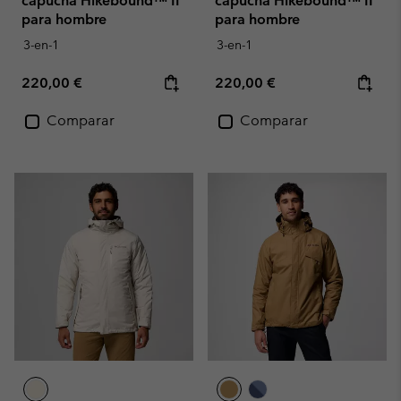
capucha Hikebound™ II
capucha Hikebound™ II
para hombre
para hombre
3-en-1
3-en-1
Regular price:
Regular price:
220,00 €
220,00 €
Comparar
Comparar