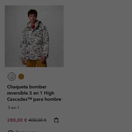
Chaqueta bomber
reversible 3 en 1 High
Cascades™ para hombre
3-en-1
Sale price:
Regular price:
280,00 €
400,00 €