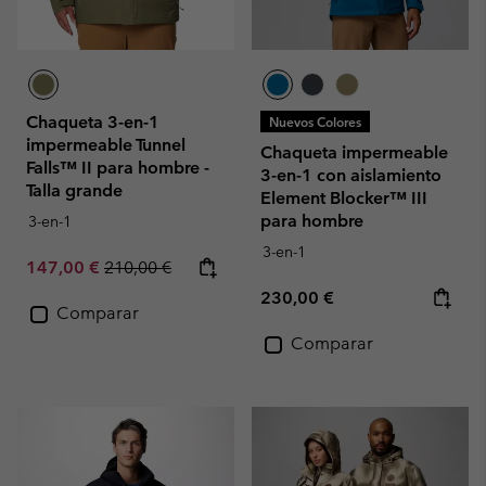
Chaqueta 3-en-1
Nuevos Colores
impermeable Tunnel
Chaqueta impermeable
Falls™ II para hombre -
3-en-1 con aislamiento
Talla grande
Element Blocker™ III
para hombre
3-en-1
3-en-1
Sale price:
Regular price:
147,00 €
210,00 €
Regular price:
230,00 €
Comparar
Comparar