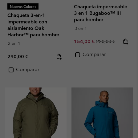
Chaqueta impermeable
Nuevos Colores
3 en 1 Bugaboo™ III
Chaqueta 3-en-1
para hombre
impermeable con
aislamiento Oak
3-en-1
Harbor™ para hombre
Sale price:
Regular price:
154,00 €
220,00 €
3-en-1
Comparar
Regular price:
290,00 €
Comparar