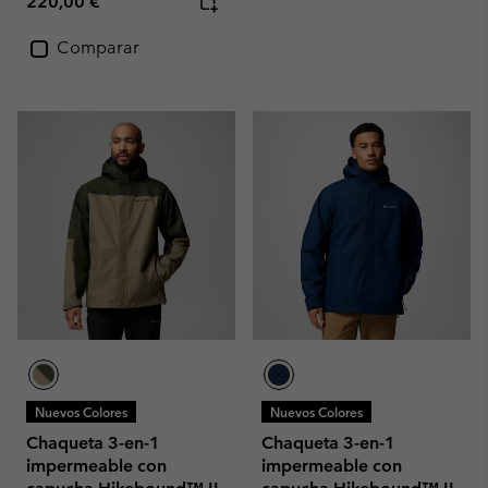
Regular price:
220,00 €
Comparar
Nuevos Colores
Nuevos Colores
Chaqueta 3-en-1
Chaqueta 3-en-1
impermeable con
impermeable con