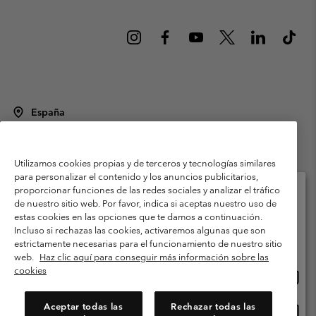
España
©
2026
Columbia Sportswear Spain S.L.U. Avenida del Doctor Arce, 14,
28002 Madrid, España. Todos los derechos reservados.
Utilizamos cookies propias y de terceros y tecnologías similares
Condiciones de uso
Terminos de Venta
Garantía
para personalizar el contenido y los anuncios publicitarios,
Política de Privacidad
proporcionar funciones de las redes sociales y analizar el tráfico
de nuestro sitio web. Por favor, indica si aceptas nuestro uso de
Términos y condiciones del programa de miembros
estas cookies en las opciones que te damos a continuación.
Selecciona tu país e idioma envío
Incluso si rechazas las cookies, activaremos algunas que son
Términos De Uso Del Contenido Generado Por Los Usuarios
Compras en línea disponibles
estrictamente necesarias para el funcionamiento de nuestro sitio
Impressum
Cookies
Public CBCR
web.
Haz clic aquí para conseguir más información sobre las
cookies
Comp
United States
en
Servicio al cliente: Lu. - Vi. de 9:00 a 13:00 y de 14:00 a 18:00
(+)34919015933
línea
Aceptar todas las
Rechazar todas las
Comp
España