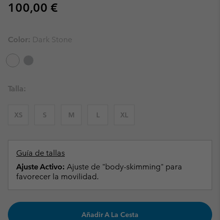
Regular price:
100,00 €
Color:
Dark Stone
Talla:
XS
S
M
L
XL
Guía de tallas
Ajuste Activo:
Ajuste de "body-skimming" para
favorecer la movilidad.
Añadir A La Cesta