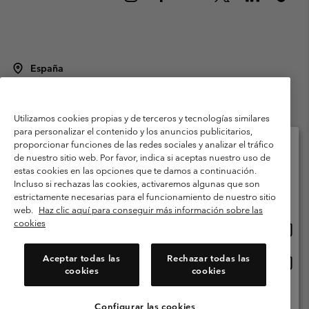
España
©
2026
Columbia Sportswear Spain S.L.U. Avenida del Doctor Arce, 14,
28002 Madrid, España. Todos los derechos reservados.
Utilizamos cookies propias y de terceros y tecnologías similares
Condiciones de uso
Terminos de Venta
Garantía
para personalizar el contenido y los anuncios publicitarios,
Política de Privacidad
proporcionar funciones de las redes sociales y analizar el tráfico
de nuestro sitio web. Por favor, indica si aceptas nuestro uso de
Términos y condiciones del programa de miembros
estas cookies en las opciones que te damos a continuación.
Selecciona tu país e idioma envío
Incluso si rechazas las cookies, activaremos algunas que son
Términos De Uso Del Contenido Generado Por Los Usuarios
Compras en línea disponibles
estrictamente necesarias para el funcionamiento de nuestro sitio
Impressum
Cookies
Public CBCR
web.
Haz clic aquí para conseguir más información sobre las
cookies
Comp
United States
en
Servicio al cliente: Lu. - Vi. de 9:00 a 13:00 y de 14:00 a 18:00
(+)34919015933
línea
Aceptar todas las
Rechazar todas las
Comp
España
dispon
cookies
cookies
en
línea
Ver Todos Los Países
dispon
Configurar las cookies