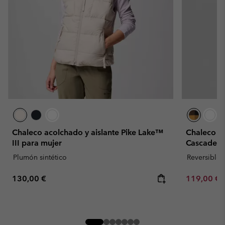
Chaleco acolchado y aislante Pike Lake™
Chaleco re
III para mujer
Cascades™
Plumón sintético
Reversible
Regular price:
Sale price:
130,00 €
119,00 €