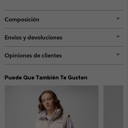
Composición
Expan
or
collap
Envíos y devoluciones
sectio
Expan
or
collap
Opiniones de clientes
sectio
Expan
or
collap
Puede Que También Te Gusten
sectio