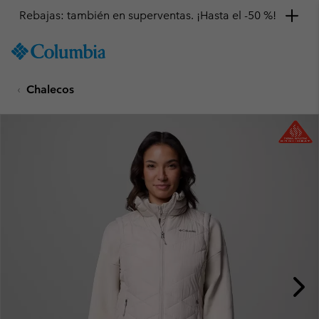
Rebajas: también en superventas. ¡Hasta el -50 %!
SKIP
Columbia
TO
Sportswear
CONTENT
Chalecos
SKIP
TO
MAIN
NAV
SKIP
TO
SEARCH