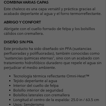
COMBINA VARIAS CAPAS
collap
Este chaleco es una capa versátil y práctica gracias al
sectio
acabado deperlante al agua y el forro termorreflectante.
ABRIGO Y CONFORT
Abrígate con el cuello forrado de felpa y los bolsillos
cálidos con cremallera.
DISEÑO SIN PFA
Este producto ha sido diseñado sin PFA (sustancias
perfluoradas y polifluoradas), también conocidas como
"sustancias químicas eternas", sino con un acabado con
tratamiento hidrofóbico duradero que repele el agua sin
perjudicar el medio ambiente.
Tecnología térmica reflectante Omni-Heat™
Tejido deperlante al agua
Interior del cuello de felpa
Bolsillo interior de seguridad
Bolsillos laterales con cremallera
Longitud al centro de la espalda: 25.0 in / 63.5 cm
Usos: Senderismo