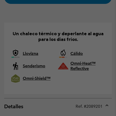
Un chaleco térmico y deperlante al agua
para los días fríos.
Llovizna
Cálido
Omni-Heat™
Senderismo
Reflective
Omni-Shield™
Detalles
Ref. #
2089201
Expan
or