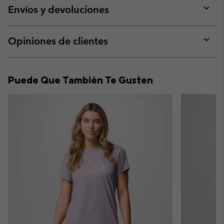
collap
Envíos y devoluciones
sectio
Expan
or
collap
Opiniones de clientes
sectio
Expan
or
collap
Puede Que También Te Gusten
sectio