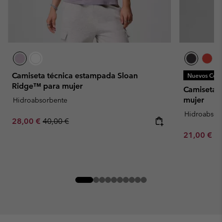
Camiseta técnica estampada Sloan
Nuevos Colo
Ridge™ para mujer
Camiseta t
mujer
Hidroabsorbente
Hidroabsor
Sale price:
Regular price:
28,00 €
40,00 €
Minimum sa
21,00 €
-