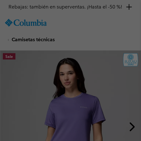
Rebajas: también en superventas. ¡Hasta el -50 %!
SKIP
Columbia
TO
Sportswear
CONTENT
Camisetas técnicas
SKIP
TO
MAIN
Sale
NAV
SKIP
TO
SEARCH