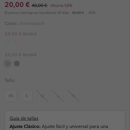
Sale price:
Regular price:
20,00 €
40,00 €
Ahorra 50%
El precio más bajo en los últimos 30 días:
40,00 €
-50%
Color:
Stormwatch
Regular price:
Sale price:
24,00 €
40,00 €
Regular price:
Sale price:
20,00 €
40,00 €
Talla:
XS
S
M
L
XL
Guía de tallas
Ajuste Clásico:
Ajuste fácil y universal para una