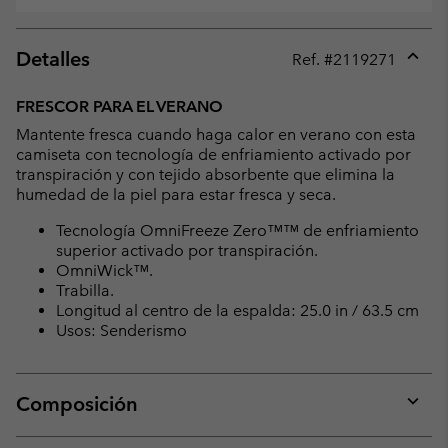
Detalles
Ref. #
2119271
Expan
or
FRESCOR PARA EL VERANO
collap
Mantente fresca cuando haga calor en verano con esta
sectio
camiseta con tecnología de enfriamiento activado por
transpiración y con tejido absorbente que elimina la
humedad de la piel para estar fresca y seca.
Tecnología OmniFreeze Zero™™ de enfriamiento
superior activado por transpiración.
OmniWick™.
Trabilla.
Longitud al centro de la espalda: 25.0 in / 63.5 cm
Usos: Senderismo
Composición
Expan
or