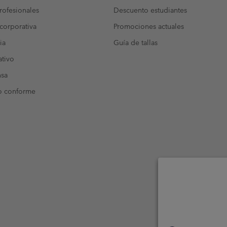
ofesionales
Descuento estudiantes
corporativa
Promociones actuales
ia
Guía de tallas
tivo
nsa
o conforme