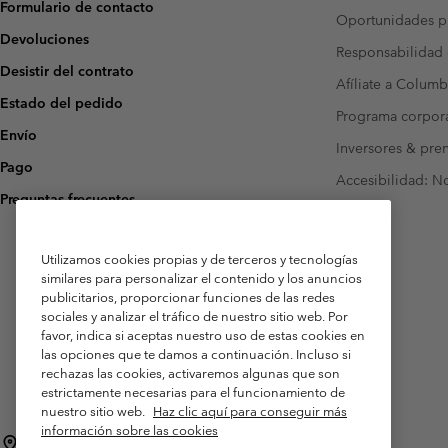
Formulario de contacto
Oportunidades pr
Devoluciones
Responsabilidad 
Desistir del contrato
Afíliate a Columb
Estado del pedido
Programa corpora
Envío
Inversores & pre
Pago
Accesibilidad: N
Preguntas frecuentes
Utilizamos cookies propias y de terceros y tecnologías
similares para personalizar el contenido y los anuncios
publicitarios, proporcionar funciones de las redes
sociales y analizar el tráfico de nuestro sitio web. Por
favor, indica si aceptas nuestro uso de estas cookies en
las opciones que te damos a continuación. Incluso si
rechazas las cookies, activaremos algunas que son
estrictamente necesarias para el funcionamiento de
nuestro sitio web.
Haz clic aquí para conseguir más
información sobre las cookies
España