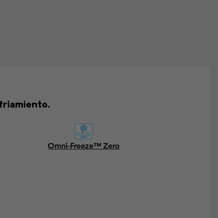
friamiento.
Omni-Freeze™ Zero