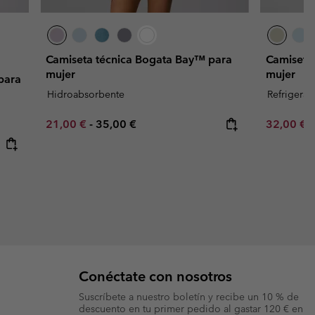
Camiseta técnica Bogata Bay™ para
Camiseta 
mujer
mujer
para
Hidroabsorbente
Refrigeran
Minimum sale price:
Maximum price:
Minimum s
21,00 €
-
35,00 €
32,00 €
Conéctate con nosotros
Suscríbete a nuestro boletín y recibe un 10 % de
descuento en tu primer pedido al gastar 120 € en