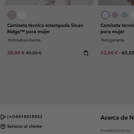
Camiseta técnica estampada Sloan
Camiseta técn
Ridge™ para mujer
para mujer
Hidroabsorbente
Refrigerante
Sale price:
Regular price:
Minimum sale p
Maxi
28,00 €
40,00 €
52,00 €
-
65,0
Acerca de N
(+)34919015933
Servicio al cliente
Nuestra historia