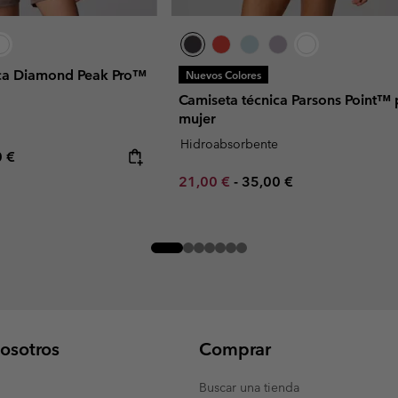
ica Diamond Peak Pro™
Nuevos Colores
Camiseta técnica Parsons Point™ 
mujer
Hidroabsorbente
rice:
mum price:
0 €
Minimum sale price:
Maximum price:
21,00 €
-
35,00 €
osotros
Comprar
Buscar una tienda