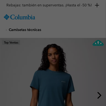
Rebajas: también en superventas. ¡Hasta el -50 %!
SKIP
Columbia
TO
Sportswear
CONTENT
Camisetas técnicas
SKIP
TO
MAIN
Top Ventas
NAV
SKIP
TO
SEARCH