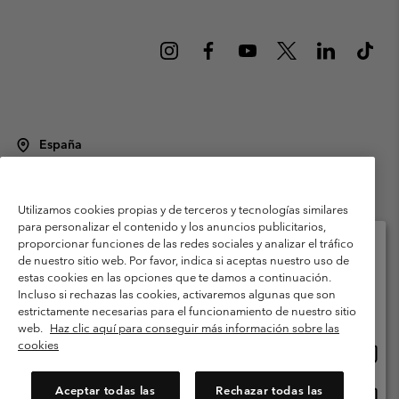
España
©
2026
Columbia Sportswear Spain S.L.U. Avenida del Doctor Arce, 14,
28002 Madrid, España. Todos los derechos reservados.
Utilizamos cookies propias y de terceros y tecnologías similares
Condiciones de uso
Terminos de Venta
Garantía
para personalizar el contenido y los anuncios publicitarios,
Política de Privacidad
proporcionar funciones de las redes sociales y analizar el tráfico
de nuestro sitio web. Por favor, indica si aceptas nuestro uso de
Términos y condiciones del programa de miembros
estas cookies en las opciones que te damos a continuación.
Selecciona tu país e idioma envío
Incluso si rechazas las cookies, activaremos algunas que son
Términos De Uso Del Contenido Generado Por Los Usuarios
Compras en línea disponibles
estrictamente necesarias para el funcionamiento de nuestro sitio
Impressum
Cookies
Public CBCR
web.
Haz clic aquí para conseguir más información sobre las
cookies
Comp
United States
en
Servicio al cliente: Lu. - Vi. de 9:00 a 13:00 y de 14:00 a 18:00
(+)34919015933
línea
Aceptar todas las
Rechazar todas las
Comp
España