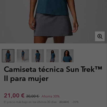
Camiseta técnica Sun Trek™
II para mujer
Sale price:
Regular price:
21,00 €
30,00 €
Ahorra 30%
El precio más bajo en los últimos 30 días:
30,00 €
-30%