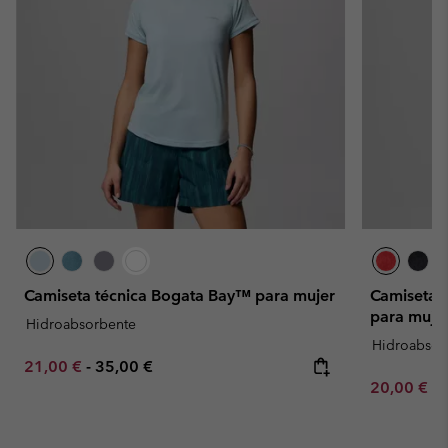
Camiseta técnica Bogata Bay™ para mujer
Camiseta t
para muje
Hidroabsorbente
Hidroabsor
Minimum sale price:
Maximum price:
21,00 €
-
35,00 €
Minimum sa
20,00 €
-