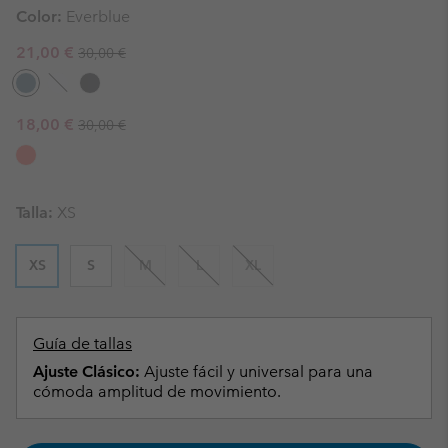
Color:
Everblue
Regular price:
Sale price:
21,00 €
30,00 €
Regular price:
Sale price:
18,00 €
30,00 €
Talla:
XS
XS
S
M
L
XL
Guía de tallas
Ajuste Clásico:
Ajuste fácil y universal para una
cómoda amplitud de movimiento.