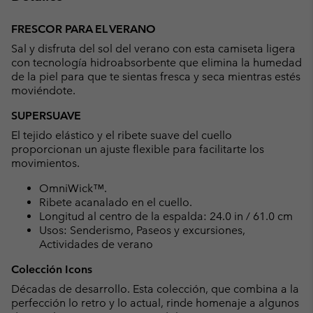
Expan
or
FRESCOR PARA EL VERANO
collap
Sal y disfruta del sol del verano con esta camiseta ligera
sectio
con tecnología hidroabsorbente que elimina la humedad
de la piel para que te sientas fresca y seca mientras estés
moviéndote.
SUPERSUAVE
El tejido elástico y el ribete suave del cuello
proporcionan un ajuste flexible para facilitarte los
movimientos.
OmniWick™.
Ribete acanalado en el cuello.
Longitud al centro de la espalda: 24.0 in / 61.0 cm
Usos: Senderismo, Paseos y excursiones,
Actividades de verano
Colección Icons
Décadas de desarrollo. Esta colección, que combina a la
perfección lo retro y lo actual, rinde homenaje a algunos