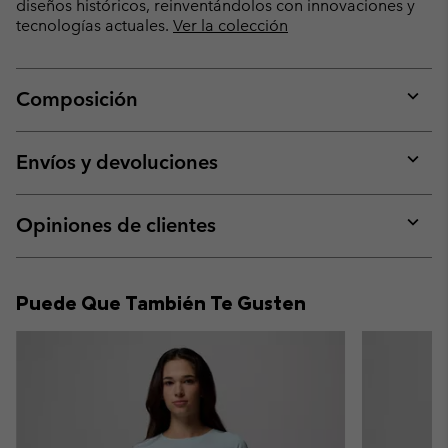
diseños históricos, reinventándolos con innovaciones y
tecnologías actuales.
Ver la colección
Composición
Expan
or
collap
Envíos y devoluciones
sectio
Expan
or
collap
Opiniones de clientes
sectio
Expan
or
collap
Puede Que También Te Gusten
sectio