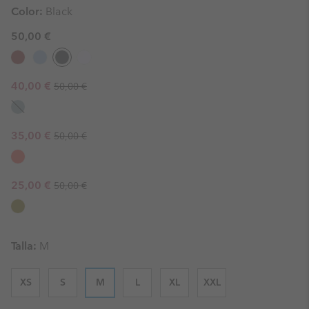
Color:
Black
50,00 €
Regular price:
Sale price:
40,00 €
50,00 €
Regular price:
Sale price:
35,00 €
50,00 €
Regular price:
Sale price:
25,00 €
50,00 €
Talla:
M
XS
S
M
L
XL
XXL