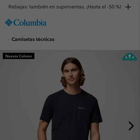
Rebajas: también en superventas. ¡Hasta el -50 %!
SKIP
Columbia
TO
Sportswear
CONTENT
Camisetas técnicas
SKIP
TO
MAIN
Nuevos Colores
NAV
SKIP
TO
SEARCH