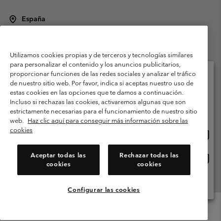
España
©
2026
Columbia Sportswear Spain S.L.U. Avenida del Doctor Arce, 14,
28002 Madrid, España. Todos los derechos reservados.
Utilizamos cookies propias y de terceros y tecnologías similares
Condiciones de uso
Terminos de Venta
Garantía
para personalizar el contenido y los anuncios publicitarios,
Política de Privacidad
proporcionar funciones de las redes sociales y analizar el tráfico
de nuestro sitio web. Por favor, indica si aceptas nuestro uso de
Términos y condiciones del programa de miembros
estas cookies en las opciones que te damos a continuación.
Selecciona tu país e idioma envío
Incluso si rechazas las cookies, activaremos algunas que son
Términos De Uso Del Contenido Generado Por Los Usuarios
Compras en línea disponibles
estrictamente necesarias para el funcionamiento de nuestro sitio
Impressum
Cookies
Public CBCR
web.
Haz clic aquí para conseguir más información sobre las
cookies
Comp
United States
en
Servicio al cliente: Lu. - Vi. de 9:00 a 13:00 y de 14:00 a 18:00
(+)34919015933
línea
Aceptar todas las
Rechazar todas las
Comp
España
dispon
cookies
cookies
en
línea
Ver Todos Los Países
dispon
Configurar las cookies
Menu
Buscar
Iniciar
Mini