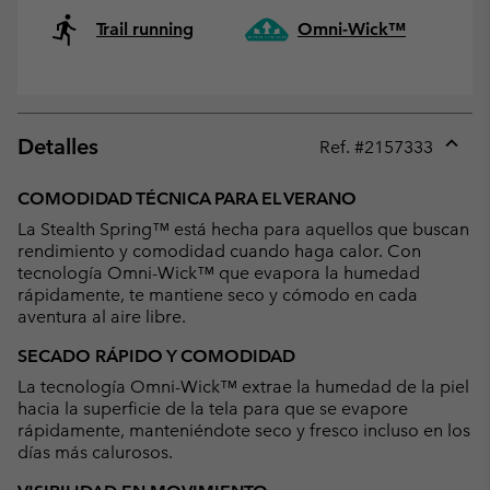
Trail running
Omni-Wick™
Detalles
Ref. #
2157333
Expan
or
COMODIDAD TÉCNICA PARA EL VERANO
collap
La Stealth Spring™ está hecha para aquellos que buscan
sectio
rendimiento y comodidad cuando haga calor. Con
tecnología Omni-Wick™ que evapora la humedad
rápidamente, te mantiene seco y cómodo en cada
aventura al aire libre.
SECADO RÁPIDO Y COMODIDAD
La tecnología Omni-Wick™ extrae la humedad de la piel
hacia la superficie de la tela para que se evapore
rápidamente, manteniéndote seco y fresco incluso en los
días más calurosos.