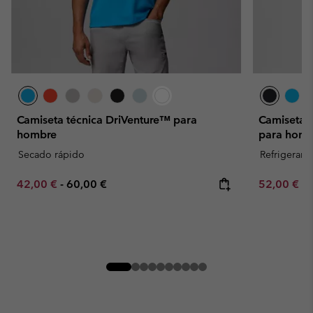
Camiseta técnica DriVenture™ para
Camiseta 
hombre
para homb
Secado rápido
Refrigerant
Minimum sale price:
Maximum price:
Minimum sa
42,00 €
-
60,00 €
52,00 €
-