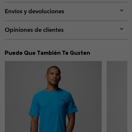
or
collap
Envíos y devoluciones
sectio
Expan
or
collap
Opiniones de clientes
sectio
Expan
or
collap
Puede Que También Te Gusten
sectio