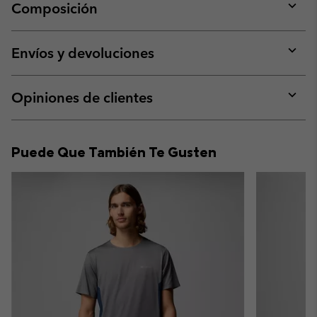
Composición
Expan
or
collap
Envíos y devoluciones
sectio
Expan
or
collap
Opiniones de clientes
sectio
Expan
or
collap
Puede Que También Te Gusten
sectio