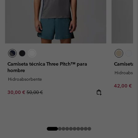
Camiseta técnica Three Pitch™ para
Camiseta 
hombre
Hidroabsor
Hidroabsorbente
Minimum sa
42,00 €
-
Sale price:
Regular price:
30,00 €
50,00 €