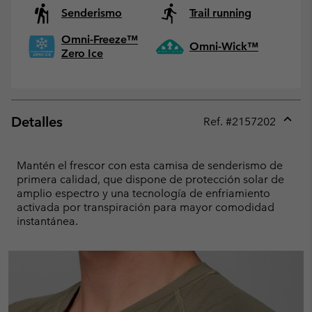
Senderismo
Trail running
Omni-Freeze™
Omni-Wick™
Zero Ice
Detalles
Ref. #
2157202
Expan
or
collap
Mantén el frescor con esta camisa de senderismo de
sectio
primera calidad, que dispone de protección solar de
amplio espectro y una tecnología de enfriamiento
activada por transpiración para mayor comodidad
instantánea.