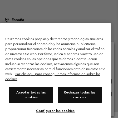
España
©
2026
Columbia Sportswear Spain S.L.U. Avenida del Doctor Arce, 14,
28002 Madrid, España. Todos los derechos reservados.
Utilizamos cookies propias y de terceros y tecnologías similares
Condiciones de uso
Terminos de Venta
Garantía
para personalizar el contenido y los anuncios publicitarios,
Política de Privacidad
proporcionar funciones de las redes sociales y analizar el tráfico
de nuestro sitio web. Por favor, indica si aceptas nuestro uso de
Términos y condiciones del programa de miembros
estas cookies en las opciones que te damos a continuación.
Selecciona tu país e idioma envío
Incluso si rechazas las cookies, activaremos algunas que son
Términos De Uso Del Contenido Generado Por Los Usuarios
Compras en línea disponibles
estrictamente necesarias para el funcionamiento de nuestro sitio
Impressum
Cookies
Public CBCR
web.
Haz clic aquí para conseguir más información sobre las
cookies
Comp
United States
en
Servicio al cliente: Lu. - Vi. de 9:00 a 13:00 y de 14:00 a 18:00
(+)34919015933
línea
Aceptar todas las
Rechazar todas las
Comp
España
dispon
cookies
cookies
en
línea
Ver Todos Los Países
dispon
Configurar las cookies