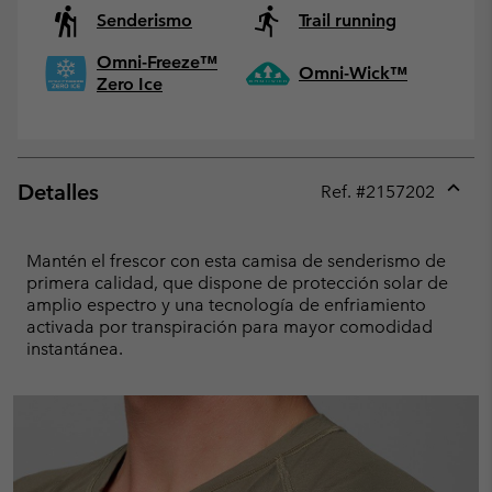
Senderismo
Trail running
Omni-Freeze™
Omni-Wick™
Zero Ice
Detalles
Ref. #
2157202
Expan
or
collap
Mantén el frescor con esta camisa de senderismo de
sectio
primera calidad, que dispone de protección solar de
amplio espectro y una tecnología de enfriamiento
activada por transpiración para mayor comodidad
instantánea.