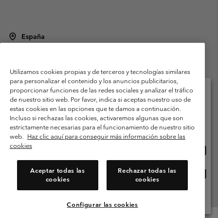
España
©
2026
Columbia Sportswear Spain S.L.U. Avenida del Doctor Arce, 14,
28002 Madrid, España. Todos los derechos reservados.
Utilizamos cookies propias y de terceros y tecnologías similares
Condiciones de uso
Terminos de Venta
Garantía
para personalizar el contenido y los anuncios publicitarios,
Política de Privacidad
proporcionar funciones de las redes sociales y analizar el tráfico
de nuestro sitio web. Por favor, indica si aceptas nuestro uso de
Términos y condiciones del programa de miembros
estas cookies en las opciones que te damos a continuación.
Selecciona tu país e idioma envío
Incluso si rechazas las cookies, activaremos algunas que son
Términos De Uso Del Contenido Generado Por Los Usuarios
Compras en línea disponibles
estrictamente necesarias para el funcionamiento de nuestro sitio
Impressum
Cookies
Public CBCR
web.
Haz clic aquí para conseguir más información sobre las
cookies
Comp
United States
en
Servicio al cliente: Lu. - Vi. de 9:00 a 13:00 y de 14:00 a 18:00
(+)34919015933
línea
Aceptar todas las
Rechazar todas las
Comp
España
dispon
cookies
cookies
en
línea
Ver Todos Los Países
dispon
Configurar las cookies