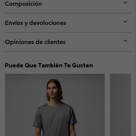
Composición
Expan
or
collap
Envíos y devoluciones
sectio
Expan
or
collap
Opiniones de clientes
sectio
Expan
or
collap
Puede Que También Te Gusten
sectio