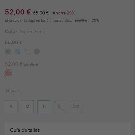
Sale price:
Regular price:
52,00 €
65,00 €
Ahorra 20%
El precio más bajo en los últimos 30 días:
65,00 €
-20%
Color:
Super Sonic
65,00 €
Regular price:
Sale price:
52,00 €
65,00 €
Talla:
L
S
M
L
XL
XXL
Guía de tallas