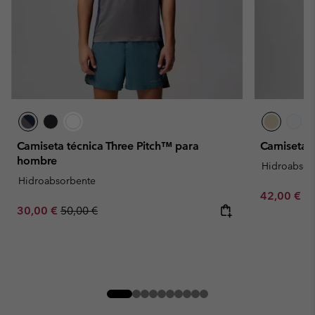
Camiseta técnica Three Pitch™ para
Camiseta 
hombre
Hidroabsor
Hidroabsorbente
Minimum sa
42,00 €
-
Sale price:
Regular price:
30,00 €
50,00 €