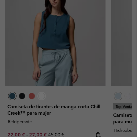
Camiseta de tirantes de manga corta Chill
Top Ventas
Creek™ para mujer
Camiseta t
para muje
Refrigerante
Hidroabsor
Minimum sale price:
Maximum sale price:
Regular price:
22,00 €
-
27,00 €
45,00 €