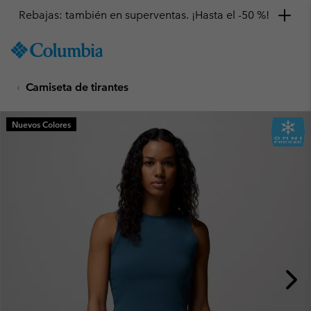
Rebajas: también en superventas. ¡Hasta el -50 %!
SKIP
Columbia
TO
Sportswear
CONTENT
Camiseta de tirantes
SKIP
TO
MAIN
Nuevos Colores
NAV
SKIP
TO
SEARCH