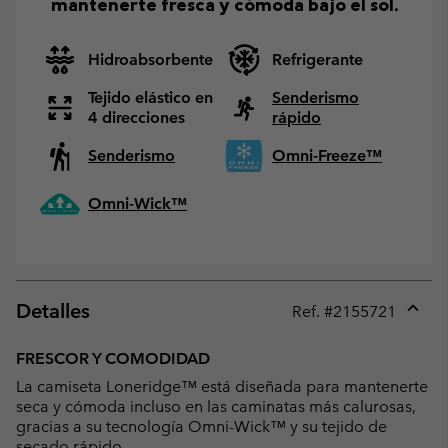
mantenerte fresca y cómoda bajo el sol.
Hidroabsorbente
Refrigerante
Tejido elástico en
Senderismo
4 direcciones
rápido
Senderismo
Omni-Freeze™
Omni-Wick™
Detalles
Ref. #
2155721
Expan
or
FRESCOR Y COMODIDAD
collap
La camiseta Loneridge™ está diseñada para mantenerte
sectio
seca y cómoda incluso en las caminatas más calurosas,
gracias a su tecnología Omni-Wick™ y su tejido de
secado rápido.