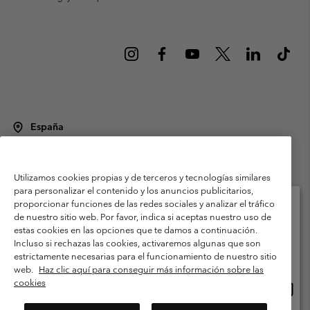
España
©
2026
Columbia Sportswear Spain S.L.U. Avenida del Doctor Arce, 14,
28002 Madrid, España. Todos los derechos reservados.
Utilizamos cookies propias y de terceros y tecnologías similares
Condiciones de uso
Terminos de Venta
Garantía
para personalizar el contenido y los anuncios publicitarios,
Política de Privacidad
proporcionar funciones de las redes sociales y analizar el tráfico
de nuestro sitio web. Por favor, indica si aceptas nuestro uso de
Términos y condiciones del programa de miembros
estas cookies en las opciones que te damos a continuación.
Selecciona tu país e idioma envío
Incluso si rechazas las cookies, activaremos algunas que son
Términos De Uso Del Contenido Generado Por Los Usuarios
Compras en línea disponibles
estrictamente necesarias para el funcionamiento de nuestro sitio
Impressum
Cookies
Public CBCR
web.
Haz clic aquí para conseguir más información sobre las
cookies
Comp
United States
en
Servicio al cliente: Lu. - Vi. de 9:00 a 13:00 y de 14:00 a 18:00
(+)34919015933