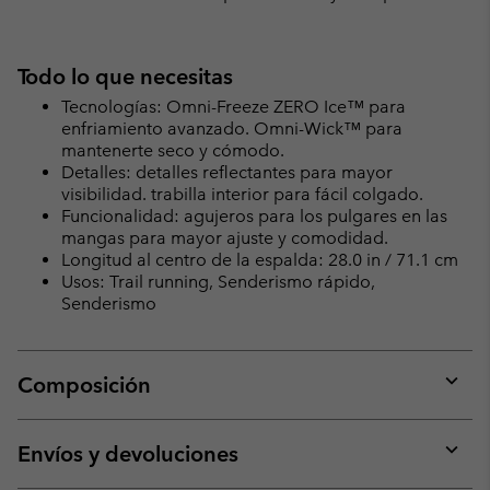
Todo lo que necesitas
Tecnologías: Omni-Freeze ZERO Ice™ para
enfriamiento avanzado. Omni-Wick™ para
mantenerte seco y cómodo.
Detalles: detalles reflectantes para mayor
visibilidad. trabilla interior para fácil colgado.
Funcionalidad: agujeros para los pulgares en las
mangas para mayor ajuste y comodidad.
Longitud al centro de la espalda: 28.0 in / 71.1 cm
Usos: Trail running, Senderismo rápido,
Senderismo
Composición
Expan
or
collap
Envíos y devoluciones
sectio
Expan