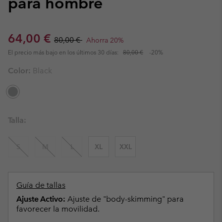
para hombre
Sale price:
Regular price:
64,00 €
80,00 €
Ahorra 20%
El precio más bajo en los últimos 30 días:
80,00 €
-20%
Color:
Black
Talla:
S
M
L
XL
XXL
Guía de tallas
Ajuste Activo:
Ajuste de "body-skimming" para
favorecer la movilidad.