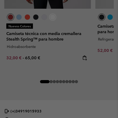
Camiseta 
Nuevos Colores
para homb
Camiseta técnica con media cremallera
Stealth Spring™ para hombre
Refrigerant
Hidroabsorbente
Minimum sa
52,00 €
-
Minimum sale price:
Maximum price:
32,00 €
-
65,00 €
(+)34919015933