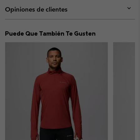
or
collap
Opiniones de clientes
sectio
Expan
or
collap
Puede Que También Te Gusten
sectio