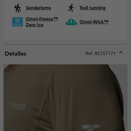
Senderismo
Trail running
Omni-Freeze™
Omni-Wick™
Zero Ice
Detalles
Ref. #
2157171
Expan
or
collap
sectio