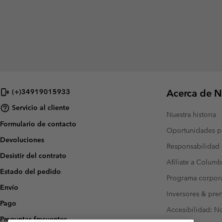
Acerca de N
(+)34919015933
Servicio al cliente
Nuestra historia
Formulario de contacto
Oportunidades pr
Devoluciones
Responsabilidad 
Desistir del contrato
Afíliate a Columb
Estado del pedido
Programa corpora
Envío
Inversores & pre
Pago
Accesibilidad: N
Preguntas frecuentes