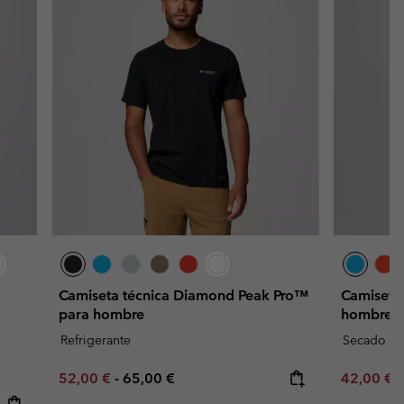
Camiseta técnica Diamond Peak Pro™
Camiseta
para hombre
hombre
Refrigerante
Secado rá
Minimum sale price:
Maximum price:
Minimum s
52,00 €
-
65,00 €
42,00 €