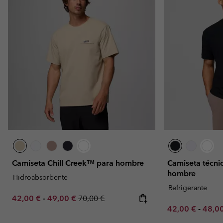
Camiseta Chill Creek™ para hombre
Camiseta técni
hombre
Hidroabsorbente
Refrigerante
Minimum sale price:
Maximum sale price:
Regular price:
42,00 €
-
49,00 €
70,00 €
Minimum sale p
Maxim
42,00 €
-
48,0