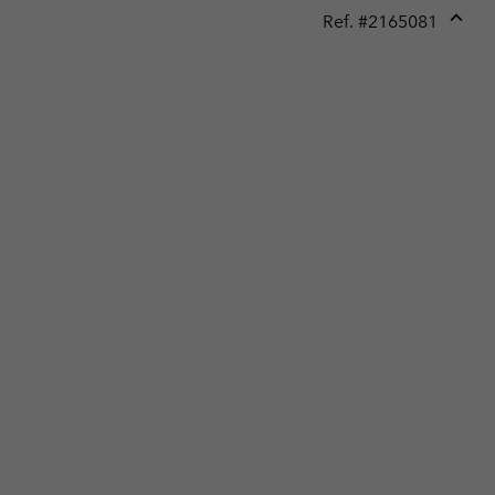
Ref. #
2165081
Expan
or
collap
sectio