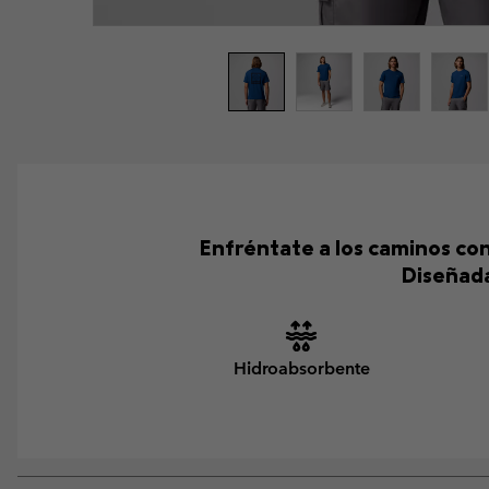
Enfréntate a los caminos co
Diseñada
Hidroabsorbente