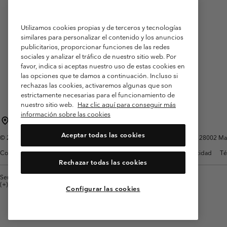
Utilizamos cookies propias y de terceros y tecnologías
similares para personalizar el contenido y los anuncios
publicitarios, proporcionar funciones de las redes
sociales y analizar el tráfico de nuestro sitio web. Por
favor, indica si aceptas nuestro uso de estas cookies en
las opciones que te damos a continuación. Incluso si
rechazas las cookies, activaremos algunas que son
estrictamente necesarias para el funcionamiento de
nuestro sitio web.
Haz clic aquí para conseguir más
información sobre las cookies
España
Aceptar todas las cookies
©
2026
Columbia Sportswear Spain S.L.U. Avenida del Doctor Arce, 14, 28002 Mad
Condiciones de uso
Terminos de Venta
Garantía
Política de Privacidad
Té
Rechazar todas las cookies
Servicio al cliente: Lu. - Vi. de 9:00 a 13:00 y de 14:00 a 18:00
(+)34919015933
Configurar las cookies