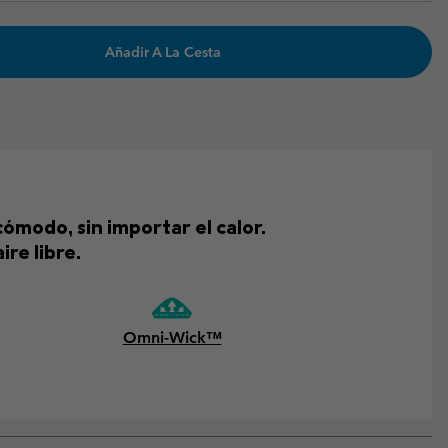
Añadir A La Cesta
modo, sin importar el calor.
re libre.
Omni-Wick™