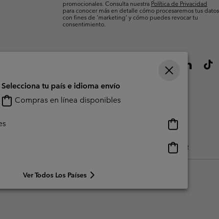
promocionales. Consulta nuestra
Política de Privacidad
para conocer más en detalle cómo procesaremos tus datos
con fines de ’marketing’ y cómo puedes revocar tu
consentimiento.
Selecciona tu país e idioma envío
Compras en línea disponibles
Compras
es
en
línea
Compras
do Generado Por Los Usuarios
Impressum
Cookies
Public CBCR
disponibles
en
línea
Ver Todos Los Países
disponibles