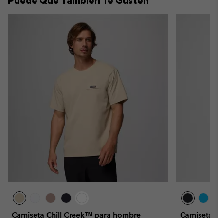
Puede Que También Te Gusten
sectio
Camiseta Chill Creek™ para hombre
Camiseta 