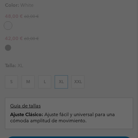
Color:
White
Regular price:
Sale price:
48,00 €
60,00 €
Regular price:
Sale price:
42,00 €
60,00 €
Talla:
XL
S
M
L
XL
XXL
Guía de tallas
Ajuste Clásico:
Ajuste fácil y universal para una
cómoda amplitud de movimiento.