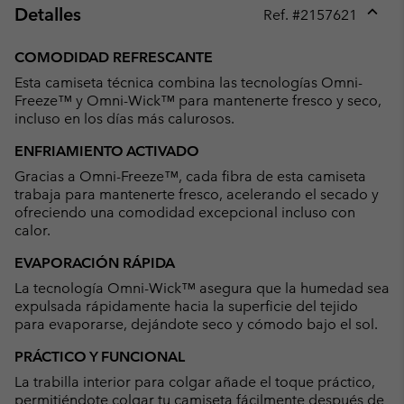
Detalles
Ref. #
2157621
Expan
or
COMODIDAD REFRESCANTE
collap
Esta camiseta técnica combina las tecnologías Omni-
sectio
Freeze™ y Omni-Wick™ para mantenerte fresco y seco,
incluso en los días más calurosos.
ENFRIAMIENTO ACTIVADO
Gracias a Omni-Freeze™, cada fibra de esta camiseta
trabaja para mantenerte fresco, acelerando el secado y
ofreciendo una comodidad excepcional incluso con
calor.
EVAPORACIÓN RÁPIDA
La tecnología Omni-Wick™ asegura que la humedad sea
expulsada rápidamente hacia la superficie del tejido
para evaporarse, dejándote seco y cómodo bajo el sol.
PRÁCTICO Y FUNCIONAL
La trabilla interior para colgar añade el toque práctico,
permitiéndote colgar tu camiseta fácilmente después de