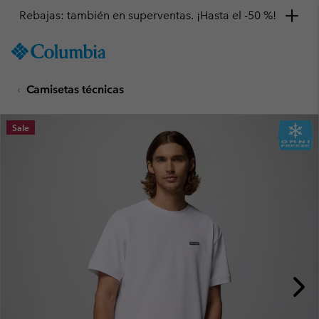
Rebajas: también en superventas. ¡Hasta el -50 %!
SKIP
Columbia
TO
Sportswear
CONTENT
Camisetas técnicas
SKIP
TO
MAIN
Sale
NAV
SKIP
TO
SEARCH