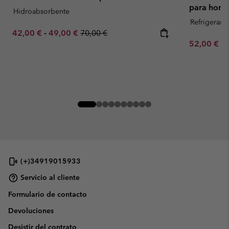
para homb
Hidroabsorbente
Refrigerant
Minimum sale price:
Maximum sale price:
Regular price:
42,00 €
-
49,00 €
70,00 €
Minimum sa
52,00 €
-
(+)34919015933
Servicio al cliente
Formulario de contacto
Devoluciones
Desistir del contrato