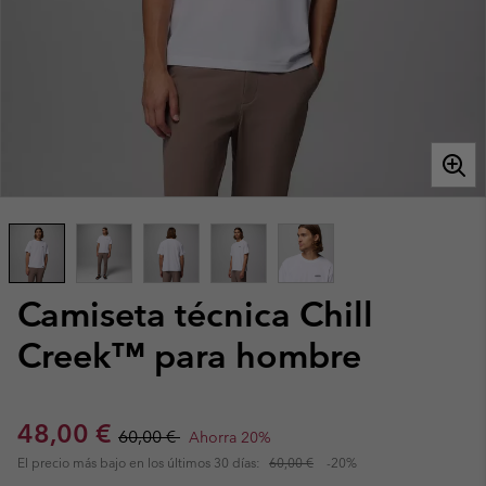
Camiseta técnica Chill
Creek™ para hombre
Sale price:
Regular price:
48,00 €
60,00 €
Ahorra 20%
El precio más bajo en los últimos 30 días:
60,00 €
-20%