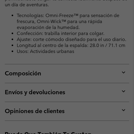
un día de aventuras.
Tecnologías: Omni-Freeze™ para sensación de
frescura, Omni-Wick™ para una rápida
evaporación de la humedad.
Confección: trabilla interior para colgar.
Ajuste: corte cómodo diseñado para el uso diario.
Longitud al centro de la espalda: 28.0 in / 71.1 cm
Usos: Actividades urbanas
Composición
Expan
or
collap
Envíos y devoluciones
sectio
Expan
or
collap
Opiniones de clientes
sectio
Expan
or
collap