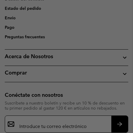
Estado del pedido
Envío
Pago
Preguntas frecuentes
Acerca de Nosotros
Comprar
Conéctate con nosotros
Suscríbete a nuestro boletín y recibe un 10 % de descuento en
tu primer pedido al gastar 120 € en artículos no rebajados.
Suscripción
de
correo
Suscri