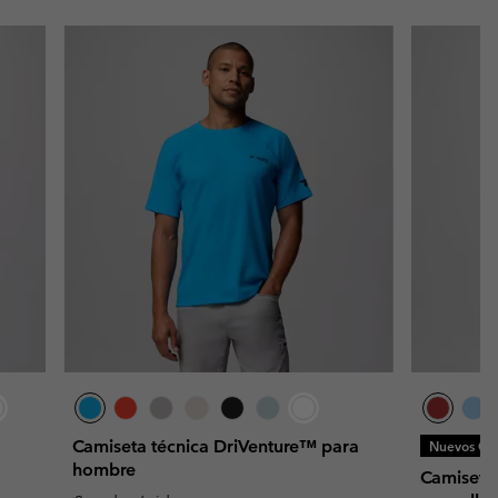
Camiseta técnica DriVenture™ para
Nuevos Col
hombre
Camiseta