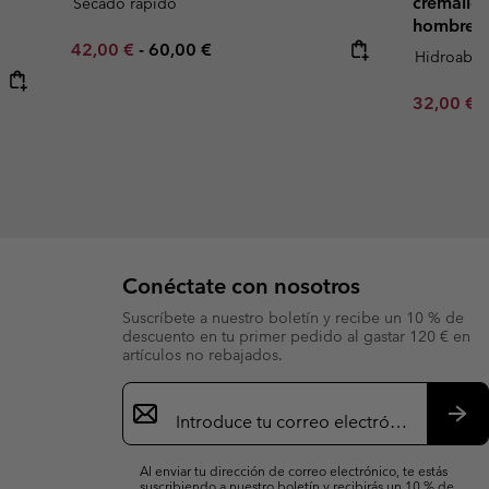
cremaller
Secado rápido
hombre
Minimum sale price:
Maximum price:
42,00 €
-
60,00 €
Hidroabso
Minimum s
32,00 €
Conéctate con nosotros
Suscríbete a nuestro boletín y recibe un 10 % de
descuento en tu primer pedido al gastar 120 € en
artículos no rebajados.
Suscripción
de
correo
Susc
electrónico
Al enviar tu dirección de correo electrónico, te estás
suscribiendo a nuestro boletín y recibirás un 10 % de