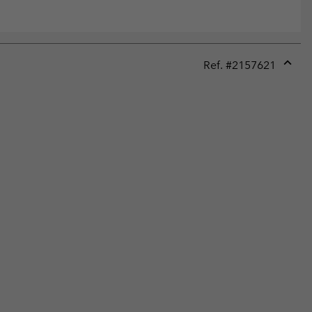
Ref. #
2157621
Expan
or
collap
sectio