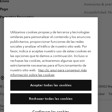
Envío
Inversores & pre
Pago
Accesibilidad: N
Preguntas frecuentes
Utilizamos cookies propias y de terceros y tecnologías
similares para personalizar el contenido y los anuncios
publicitarios, proporcionar funciones de las redes
sociales y analizar el tráfico de nuestro sitio web. Por
favor, indica si aceptas nuestro uso de estas cookies en
las opciones que te damos a continuación. Incluso si
rechazas las cookies, activaremos algunas que son
estrictamente necesarias para el funcionamiento de
nuestro sitio web.
Haz clic aquí para conseguir más
información sobre las cookies
España
Aceptar todas las cookies
©
2026
Columbia Sportswear Spain S.L.U. Avenida del Doctor Arce, 14, 28002 Mad
Condiciones de uso
Terminos de Venta
Garantía
Política de Privacidad
Té
Rechazar todas las cookies
Servicio al cliente: Lu. - Vi. de 9:00 a 13:00 y de 14:00 a 18:00
(+)34919015933
Configurar las cookies