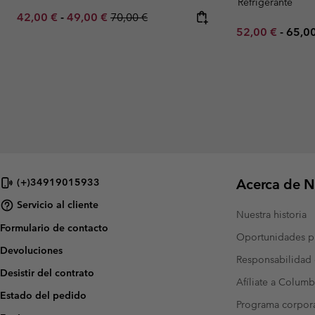
Refrigerante
Minimum sale price:
Maximum sale price:
Regular price:
42,00 €
-
49,00 €
70,00 €
Minimum sale p
Maxi
52,00 €
-
65,0
Acerca de N
(+)34919015933
Servicio al cliente
Nuestra historia
Formulario de contacto
Oportunidades pr
Devoluciones
Responsabilidad 
Desistir del contrato
Afíliate a Columb
Estado del pedido
Programa corpora