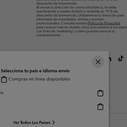
descuento de bienvenida.
Al enviar tu dirección de correo electrónico, te estás
suscribiendo a nuestro boletín y recibirás un 10 % de
descuento de bienvenida. Utilizaremos tu dirección para
informarte de novedades, ofertas y eventos
promocionales. Consulta nuestra
Política de Privacidad
para conocer más en detalle cómo procesaremos tus datos
con fines de ’marketing’ y cómo puedes revocar tu
consentimiento.
Selecciona tu país e idioma envío
Compras en línea disponibles
Compras
es
en
línea
Compras
do Generado Por Los Usuarios
Impressum
Cookies
Public CBCR
disponibles
en
línea
Ver Todos Los Países
disponibles