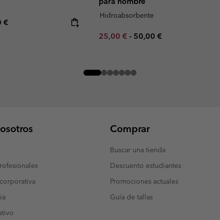
para hombre
Hidroabsorbente
rice:
mum price:
0 €
Minimum sale price:
Maximum price:
25,00 €
-
50,00 €
osotros
Comprar
Buscar una tienda
ofesionales
Descuento estudiantes
corporativa
Promociones actuales
ia
Guía de tallas
tivo