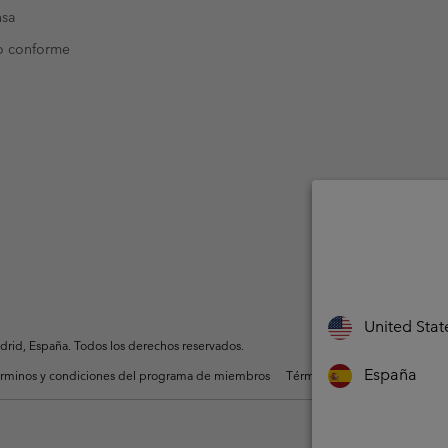
nsa
o conforme
United Stat
rid, España. Todos los derechos reservados.
España
rminos y condiciones del programa de miembros
Términos De Uso Del Conteni