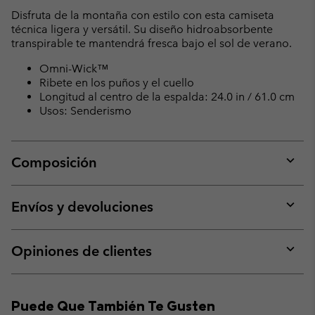
collap
Disfruta de la montaña con estilo con esta camiseta
sectio
técnica ligera y versátil. Su diseño hidroabsorbente
transpirable te mantendrá fresca bajo el sol de verano.
Omni-Wick™
Ribete en los puños y el cuello
Longitud al centro de la espalda: 24.0 in / 61.0 cm
Usos: Senderismo
Composición
Expan
or
collap
Envíos y devoluciones
sectio
Expan
or
collap
Opiniones de clientes
sectio
Expan
or
collap
Puede Que También Te Gusten
sectio