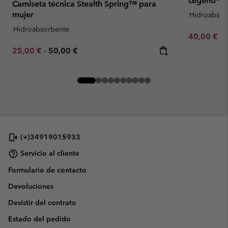
Legend™ 3
Camiseta técnica Stealth Spring™ para
mujer
Hidroabsor
Hidroabsorbente
Minimum sa
40,00 €
-
Minimum sale price:
Maximum price:
25,00 €
-
50,00 €
(+)34919015933
Servicio al cliente
Formulario de contacto
Devoluciones
Desistir del contrato
Estado del pedido