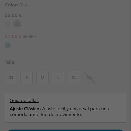
Color:
Black
35,00 €
Regular price:
Sale price:
21,00 €
35,00 €
Talla:
XS
S
M
L
XL
XXL
Guía de tallas
Ajuste Clásico:
Ajuste fácil y universal para una
cómoda amplitud de movimiento.