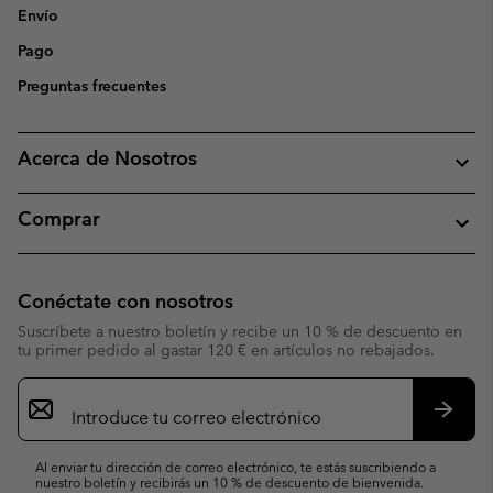
Envío
Pago
Preguntas frecuentes
Acerca de Nosotros
Comprar
Conéctate con nosotros
Suscríbete a nuestro boletín y recibe un 10 % de descuento en
tu primer pedido al gastar 120 € en artículos no rebajados.
Suscripción
de
correo
Suscri
electrónico
Al enviar tu dirección de correo electrónico, te estás suscribiendo a
nuestro boletín y recibirás un 10 % de descuento de bienvenida.