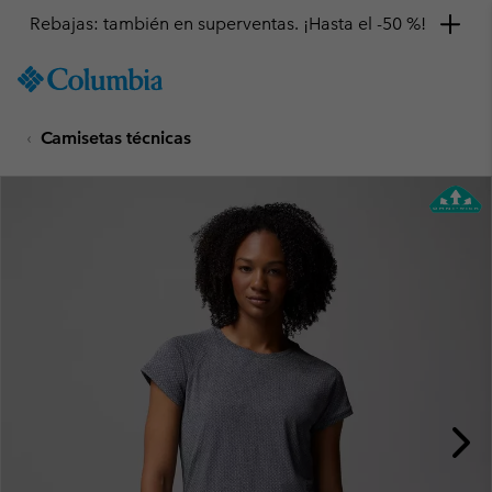
Rebajas: también en superventas. ¡Hasta el -50 %!
SKIP
Columbia
TO
Sportswear
CONTENT
Camisetas técnicas
SKIP
TO
MAIN
NAV
SKIP
TO
SEARCH