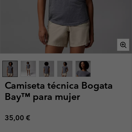
Camiseta técnica Bogata
Bay™ para mujer
Regular price:
35,00 €