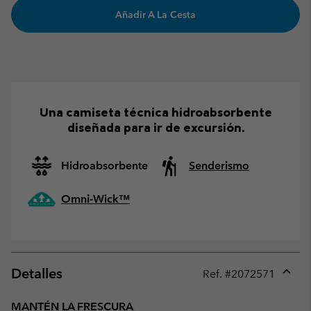
Añadir A La Cesta
Una camiseta técnica hidroabsorbente
diseñada para ir de excursión.
Hidroabsorbente
Senderismo
Omni-Wick™
Detalles
Ref. #
2072571
Expan
or
MANTÉN LA FRESCURA