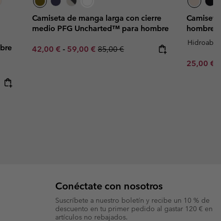
Camiseta de manga larga con cierre
Camiseta
medio PFG Uncharted™ para hombre
hombre
Hidroabso
bre
Minimum sale price:
Maximum sale price:
Regular price:
42,00 €
-
59,00 €
85,00 €
Minimum s
25,00 €
Conéctate con nosotros
Suscríbete a nuestro boletín y recibe un 10 % de
descuento en tu primer pedido al gastar 120 € en
artículos no rebajados.