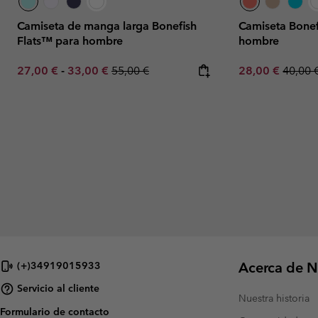
Camiseta de manga larga Bonefish
Camiseta Bonef
Flats™ para hombre
hombre
Minimum sale price:
Maximum sale price:
Regular price:
Sale price:
Regula
27,00 €
-
33,00 €
55,00 €
28,00 €
40,00 
Acerca de N
(+)34919015933
Servicio al cliente
Nuestra historia
Formulario de contacto