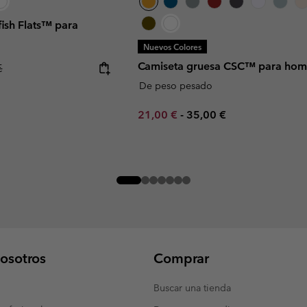
ish Flats™ para
Nuevos Colores
Camiseta gruesa CSC™ para hom
r price:
€
De peso pesado
Minimum sale price:
Maximum price:
21,00 €
-
35,00 €
osotros
Comprar
Buscar una tienda