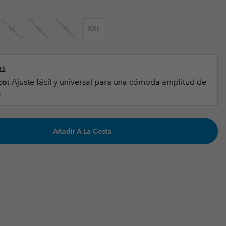
Invierno & de Esquí
Invierno & de Esquí
Guía De Artícolos Impermeables
Guía De Artícolos Impermeables
M
L
XL
XXL
as grandes
 para mujer
s para hombre
as
co:
Ajuste fácil y universal para una cómoda amplitud de
.
Añadir A La Cesta