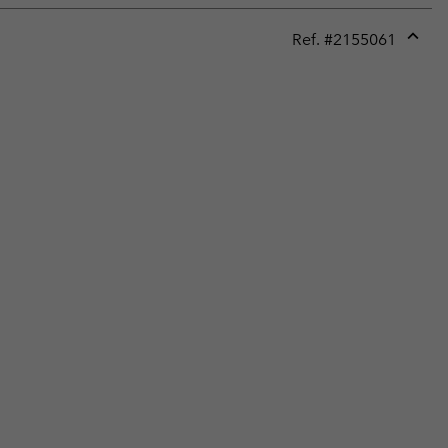
Ref. #
2155061
Expan
or
collap
sectio