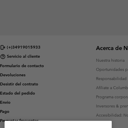
Acerca de N
(+)34919015933
Servicio al cliente
Nuestra historia
Formulario de contacto
Oportunidades pr
Devoluciones
Responsabilidad 
Desistir del contrato
Afíliate a Columb
Estado del pedido
Programa corpora
Envío
Inversores & pre
Pago
Accesibilidad: N
Preguntas frecuentes