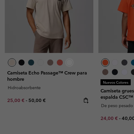
Camiseta Echo Passage™ Crew para
hombre
Nuevos Colores
Hidroabsorbente
Camiseta grues
espalda CSC™
Minimum sale price:
Maximum price:
25,00 €
-
50,00 €
De peso pesado
Minimum sale p
Maxi
24,00 €
-
40,0