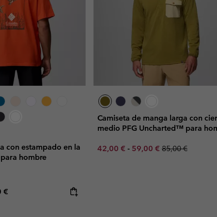
Camiseta de manga larga con cier
medio PFG Uncharted™ para ho
a con estampado en la
Minimum sale price:
Maximum sale price:
Regular price:
42,00 €
-
59,00 €
85,00 €
 para hombre
rice:
mum price:
0 €