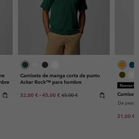
re
Camiseta de manga corta de punto
mbre
Acker Rock™ para hombre
Nuevos Col
Camiseta
Minimum sale price:
Maximum sale price:
Regular price:
32,00 €
-
45,00 €
65,00 €
De peso 
Minimum s
21,00 €