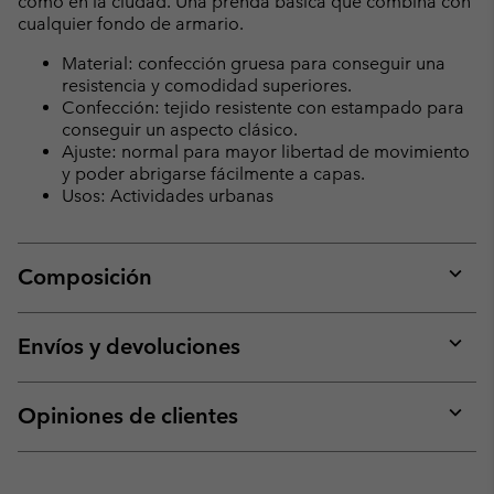
como en la ciudad. Una prenda básica que combina con
cualquier fondo de armario.
Material: confección gruesa para conseguir una
resistencia y comodidad superiores.
Confección: tejido resistente con estampado para
conseguir un aspecto clásico.
Ajuste: normal para mayor libertad de movimiento
y poder abrigarse fácilmente a capas.
Usos: Actividades urbanas
Composición
Expan
or
collap
Envíos y devoluciones
sectio
Expan
or
collap
Opiniones de clientes
sectio
Expan
or
collap