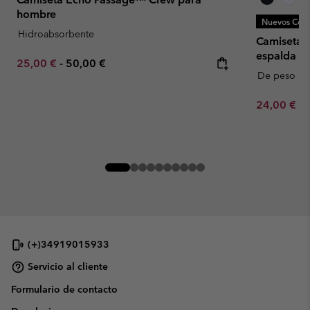
hombre
Nuevos Colo
Hidroabsorbente
Camiseta 
espalda C
Minimum sale price:
Maximum price:
25,00 €
-
50,00 €
De peso p
Minimum sa
24,00 €
-
(+)34919015933
Servicio al cliente
Formulario de contacto