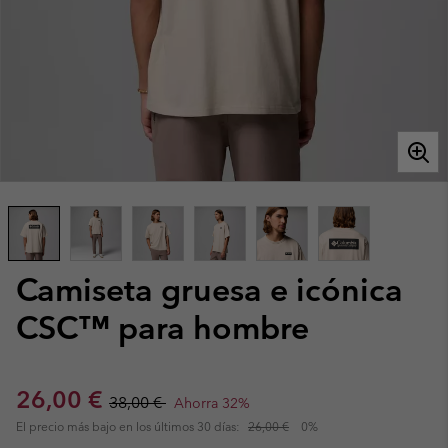
Camiseta gruesa e icónica
CSC™ para hombre
Sale price:
Regular price:
26,00 €
38,00 €
Ahorra 32%
El precio más bajo en los últimos 30 días:
26,00 €
0%