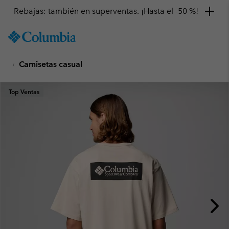
Rebajas: también en superventas. ¡Hasta el -50 %!
SKIP
Columbia
TO
Sportswear
CONTENT
Camisetas casual
SKIP
TO
MAIN
Top Ventas
NAV
SKIP
TO
SEARCH