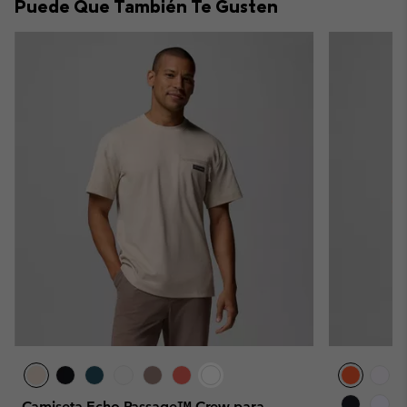
Puede Que También Te Gusten
sectio
Camiseta Echo Passage™ Crew para