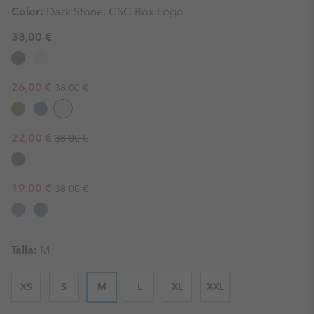
Color:
Dark Stone, CSC Box Logo
38,00 €
Regular price:
Sale price:
26,00 €
38,00 €
Regular price:
Sale price:
22,00 €
38,00 €
Regular price:
Sale price:
19,00 €
38,00 €
Talla:
M
XS
S
M
L
XL
XXL