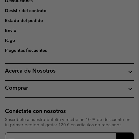
Devoluciones
Desistir del contrato
Estado del pedido
Envío
Pago
Preguntas frecuentes
Acerca de Nosotros
Comprar
Conéctate con nosotros
Suscríbete a nuestro boletín y recibe un 10 % de descuento en
tu primer pedido al gastar 120 € en artículos no rebajados.
Suscripción