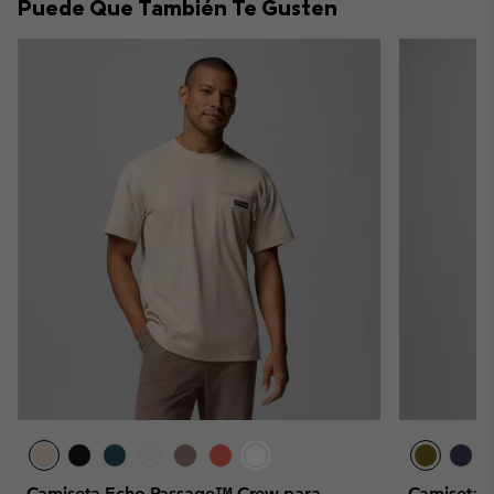
Puede Que También Te Gusten
sectio
Camiseta Echo Passage™ Crew para
Camiseta d