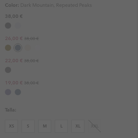
Color:
Dark Mountain, Repeated Peaks
38,00 €
Regular price:
Sale price:
26,00 €
38,00 €
Regular price:
Sale price:
22,00 €
38,00 €
Regular price:
Sale price:
19,00 €
38,00 €
Talla:
XS
S
M
L
XL
XXL