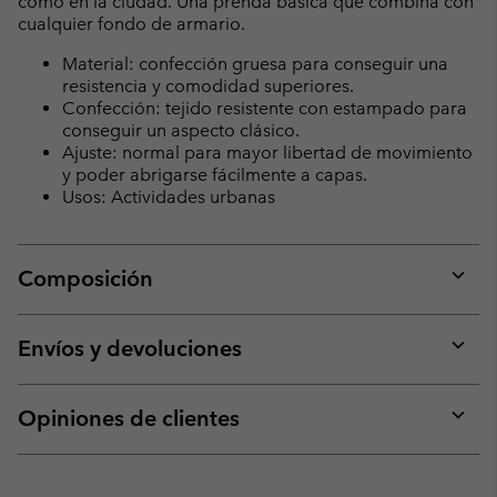
como en la ciudad. Una prenda básica que combina con
cualquier fondo de armario.
Material: confección gruesa para conseguir una
resistencia y comodidad superiores.
Confección: tejido resistente con estampado para
conseguir un aspecto clásico.
Ajuste: normal para mayor libertad de movimiento
y poder abrigarse fácilmente a capas.
Usos: Actividades urbanas
Composición
Expan
or
collap
Envíos y devoluciones
sectio
Expan
or
collap
Opiniones de clientes
sectio
Expan
or
collap