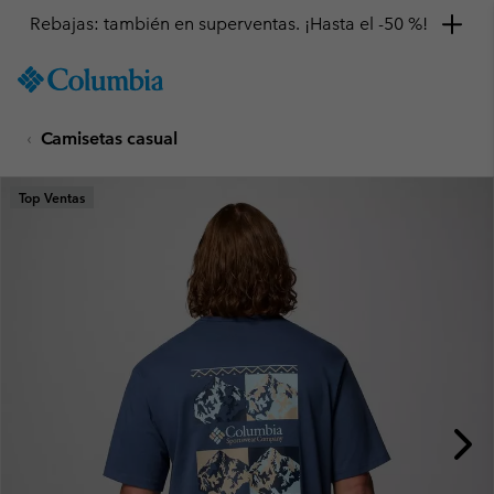
Rebajas: también en superventas. ¡Hasta el -50 %!
SKIP
Columbia
TO
Sportswear
CONTENT
Camisetas casual
SKIP
TO
MAIN
Top Ventas
NAV
SKIP
TO
SEARCH