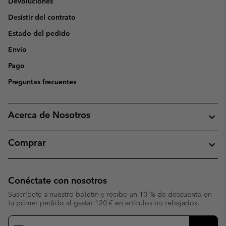
Devoluciones
Desistir del contrato
Estado del pedido
Envío
Pago
Preguntas frecuentes
Acerca de Nosotros
Comprar
Conéctate con nosotros
Suscríbete a nuestro boletín y recibe un 10 % de descuento en
tu primer pedido al gastar 120 € en artículos no rebajados.
Suscripción