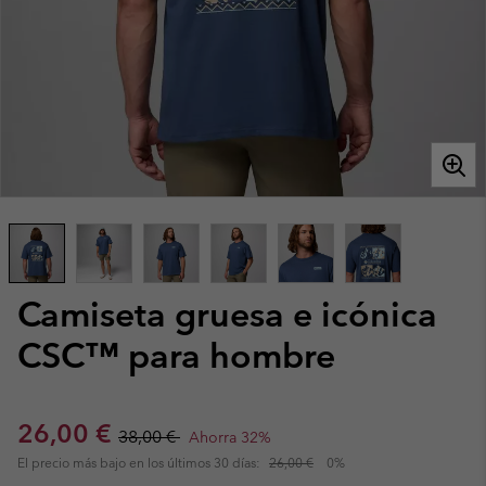
Camiseta gruesa e icónica
CSC™ para hombre
Sale price:
Regular price:
26,00 €
38,00 €
Ahorra 32%
El precio más bajo en los últimos 30 días:
26,00 €
0%