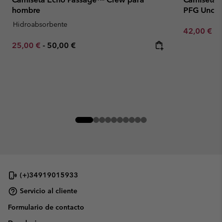
hombre
PFG Uncha
Hidroabsorbente
Minimum sa
42,00 €
-
Minimum sale price:
Maximum price:
25,00 €
-
50,00 €
(+)34919015933
Servicio al cliente
Formulario de contacto