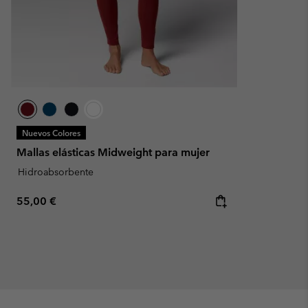
Nuevos Colores
Mallas elásticas Midweight para mujer
Hidroabsorbente
Regular price:
55,00 €