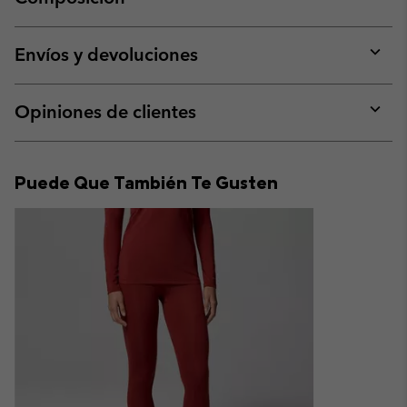
Expan
or
collap
Envíos y devoluciones
sectio
Expan
or
collap
Opiniones de clientes
sectio
Expan
or
collap
Puede Que También Te Gusten
sectio