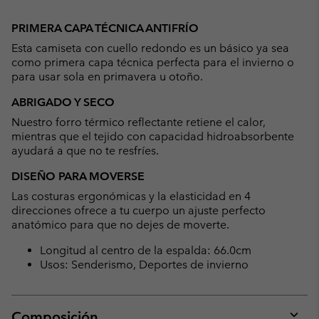
Expan
or
PRIMERA CAPA TÉCNICA ANTIFRÍO
collap
Esta camiseta con cuello redondo es un básico ya sea
sectio
como primera capa técnica perfecta para el invierno o
para usar sola en primavera u otoño.
ABRIGADO Y SECO
Nuestro forro térmico reflectante retiene el calor,
mientras que el tejido con capacidad hidroabsorbente
ayudará a que no te resfríes.
DISEÑO PARA MOVERSE
Las costuras ergonómicas y la elasticidad en 4
direcciones ofrece a tu cuerpo un ajuste perfecto
anatómico para que no dejes de moverte.
Longitud al centro de la espalda: 66.0cm
Usos: Senderismo, Deportes de invierno
Composición