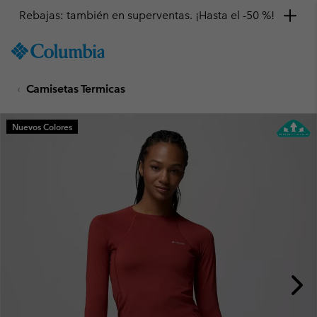
Rebajas: también en superventas. ¡Hasta el -50 %!
SKIP
Columbia
TO
Sportswear
CONTENT
Camisetas Termicas
SKIP
TO
MAIN
Nuevos Colores
NAV
SKIP
TO
SEARCH