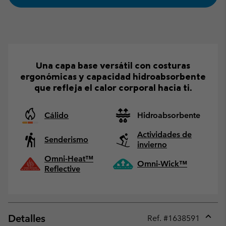
Una capa base versátil con costuras
ergonómicas y capacidad hidroabsorbente
que refleja el calor corporal hacia ti.
Cálido
Hidroabsorbente
Actividades de
Senderismo
invierno
Omni-Heat™
Omni-Wick™
Reflective
Detalles
Ref. #
1638591