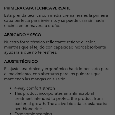
Expan
or
PRIMERA CAPA TÉCNICA VERSÁTIL
collap
Esta prenda técnica con media cremallera es la primera
sectio
capa perfecta para invierno, y se puede usar sin nada
encima en primavera u otoño.
ABRIGADO Y SECO
Nuestro forro térmico reflectante retiene el calor,
mientras que el tejido con capacidad hidroabsorbente
ayudará a que no te resfríes.
AJUSTE TÉCNICO
El ajuste anatómico y ergonómico ha sido pensado para
el movimiento, con aberturas para los pulgares que
mantienen las mangas en su sitio.
4-way comfort stretch
This product incorporates an antimicrobial
treatment intended to protect the product from
bacterial growth. The active biocidal substance is:
pyrithione zinc.
Ergonomic seaming