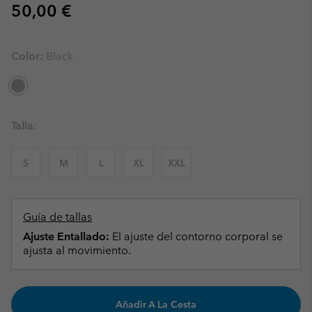
Regular price:
50,00 €
Color:
Black
Talla:
S
M
L
XL
XXL
Guía de tallas
Ajuste Entallado:
El ajuste del contorno corporal se
ajusta al movimiento.
Añadir A La Cesta