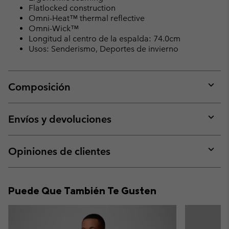
Flatlocked construction
Omni-Heat™ thermal reflective
Omni-Wick™
Longitud al centro de la espalda: 74.0cm
Usos: Senderismo, Deportes de invierno
Composición
Expan
or
collap
Envíos y devoluciones
sectio
Expan
or
collap
Opiniones de clientes
sectio
Expan
or
collap
Puede Que También Te Gusten
sectio