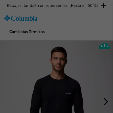
Rebajas: también en superventas. ¡Hasta el -50 %!
SKIP
Columbia
TO
Sportswear
CONTENT
Camisetas Termicas
SKIP
TO
MAIN
NAV
SKIP
TO
SEARCH