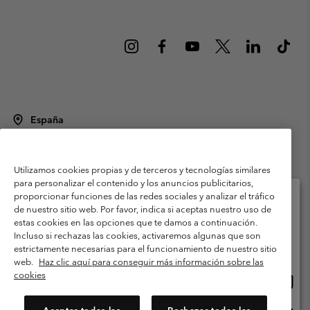
España
©
2026
Columbia Sportswear Spain S.L.U. Avenida del Doctor Arce, 14,
28002 Madrid, España. Todos los derechos reservados.
Utilizamos cookies propias y de terceros y tecnologías similares
Condiciones de uso
Terminos de Venta
Garantía
para personalizar el contenido y los anuncios publicitarios,
Política de Privacidad
proporcionar funciones de las redes sociales y analizar el tráfico
de nuestro sitio web. Por favor, indica si aceptas nuestro uso de
Términos y condiciones del programa de miembros
estas cookies en las opciones que te damos a continuación.
Selecciona tu país e idioma envío
Incluso si rechazas las cookies, activaremos algunas que son
Términos De Uso Del Contenido Generado Por Los Usuarios
Compras en línea disponibles
estrictamente necesarias para el funcionamiento de nuestro sitio
Impressum
Cookies
Public CBCR
web.
Haz clic aquí para conseguir más información sobre las
cookies
Comp
United States
en
Servicio al cliente: Lu. - Vi. de 9:00 a 13:00 y de 14:00 a 18:00
(+)34919015933
línea