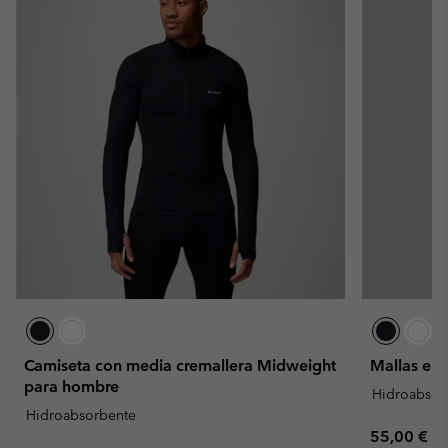
Camiseta con media cremallera Midweight
Mallas elá
para hombre
Hidroabsor
Hidroabsorbente
Regular pr
55,00 €