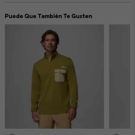
or
collap
Puede Que También Te Gusten
sectio