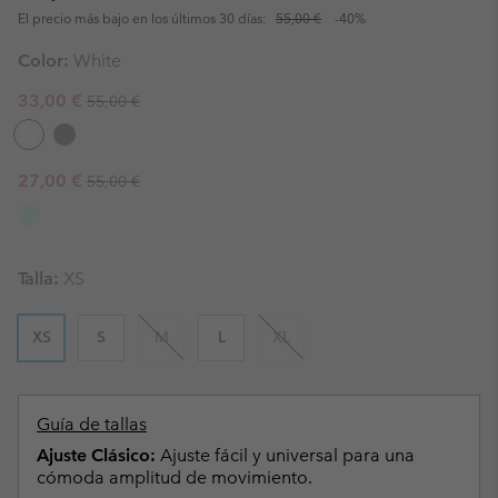
El precio más bajo en los últimos 30 días:
55,00 €
-40%
Color:
White
Regular price:
Sale price:
33,00 €
55,00 €
Regular price:
Sale price:
27,00 €
55,00 €
Talla:
XS
XS
S
M
L
XL
Guía de tallas
Ajuste Clásico:
Ajuste fácil y universal para una
cómoda amplitud de movimiento.