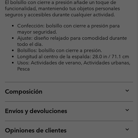
El bolsillo con cierre a presión añade un toque de
funcionalidad, manteniendo tus objetos personales
seguros y accesibles durante cualquier actividad.
Confección: bolsillo con cierre a presión para
mayor seguridad.
Ajuste: diseño relajado para comodidad durante
todo el día.
Bolsillos: bolsillo con cierre a presión.
Longitud al centro de la espalda: 28.0 in / 71.1 cm
Usos: Actividades de verano, Actividades urbanas,
Pesca
Composición
Expan
or
collap
Envíos y devoluciones
sectio
Expan
or
collap
Opiniones de clientes
sectio
Expan