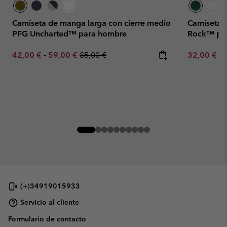
Camiseta de manga larga con cierre medio
Camiseta 
PFG Uncharted™ para hombre
Rock™ pa
Minimum sale price:
Maximum sale price:
Regular price:
Minimum sa
42,00 €
-
59,00 €
85,00 €
32,00 €
-
(+)34919015933
Servicio al cliente
Formulario de contacto