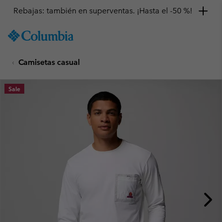
Rebajas: también en superventas. ¡Hasta el -50 %!
SKIP
Columbia
TO
Sportswear
CONTENT
Camisetas casual
SKIP
TO
MAIN
Sale
NAV
SKIP
TO
SEARCH