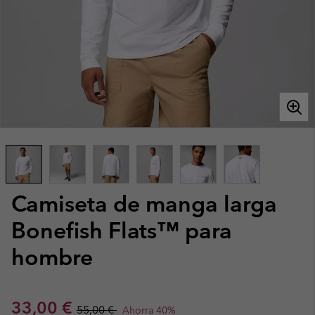
Camiseta de manga larga
Bonefish Flats™ para
hombre
Sale price:
Regular price:
33,00 €
55,00 €
Ahorra 40%