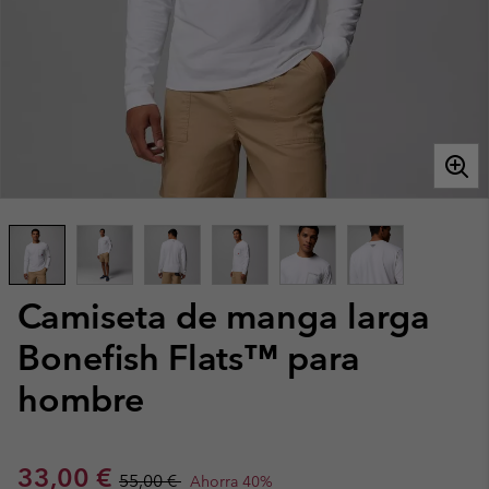
Camiseta de manga larga
Bonefish Flats™ para
hombre
Sale price:
Regular price:
33,00 €
55,00 €
Ahorra 40%