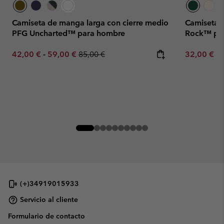
Camiseta de manga larga con cierre medio
Camiseta 
PFG Uncharted™ para hombre
Rock™ pa
Minimum sale price:
Maximum sale price:
Regular price:
Minimum sa
42,00 €
-
59,00 €
85,00 €
32,00 €
-
(+)34919015933
Servicio al cliente
Formulario de contacto