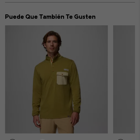
or
collap
Puede Que También Te Gusten
sectio