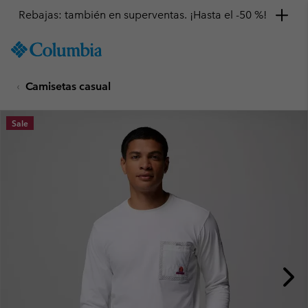
Rebajas: también en superventas. ¡Hasta el -50 %!
SKIP
Columbia
TO
Sportswear
CONTENT
Camisetas casual
SKIP
TO
MAIN
Sale
NAV
SKIP
TO
SEARCH