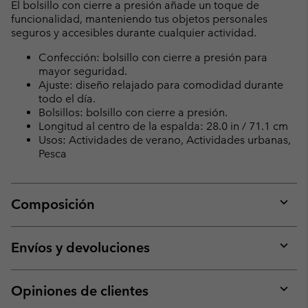
El bolsillo con cierre a presión añade un toque de
funcionalidad, manteniendo tus objetos personales
seguros y accesibles durante cualquier actividad.
Confección: bolsillo con cierre a presión para
mayor seguridad.
Ajuste: diseño relajado para comodidad durante
todo el día.
Bolsillos: bolsillo con cierre a presión.
Longitud al centro de la espalda: 28.0 in / 71.1 cm
Usos: Actividades de verano, Actividades urbanas,
Pesca
Composición
Expan
or
collap
Envíos y devoluciones
sectio
Expan
or
collap
Opiniones de clientes
sectio
Expan