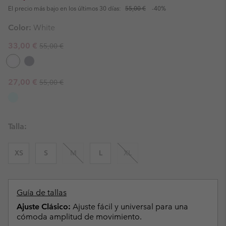
El precio más bajo en los últimos 30 días:
55,00 €
-40%
Color:
White
Regular price:
Sale price:
33,00 €
55,00 €
Regular price:
Sale price:
27,00 €
55,00 €
Talla:
XS
S
M
L
XL
Guía de tallas
Ajuste Clásico:
Ajuste fácil y universal para una
cómoda amplitud de movimiento.