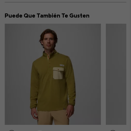
or
collap
Puede Que También Te Gusten
sectio