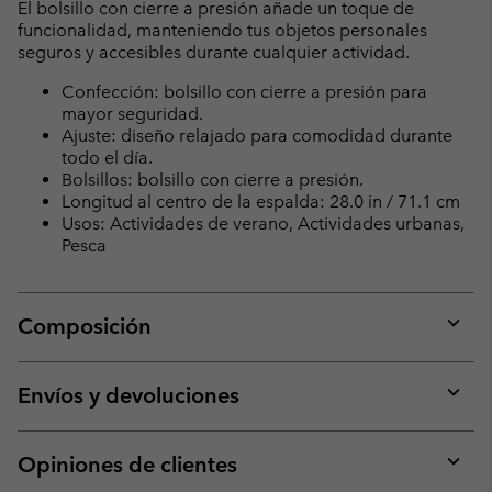
El bolsillo con cierre a presión añade un toque de
funcionalidad, manteniendo tus objetos personales
seguros y accesibles durante cualquier actividad.
Confección: bolsillo con cierre a presión para
mayor seguridad.
Ajuste: diseño relajado para comodidad durante
todo el día.
Bolsillos: bolsillo con cierre a presión.
Longitud al centro de la espalda: 28.0 in / 71.1 cm
Usos: Actividades de verano, Actividades urbanas,
Pesca
Composición
Expan
or
collap
Envíos y devoluciones
sectio
Expan
or
collap
Opiniones de clientes
sectio
Expan