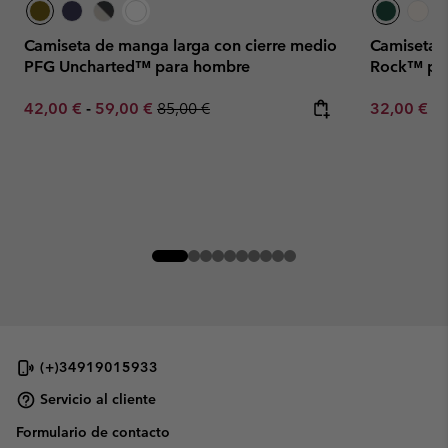
Camiseta de manga larga con cierre medio
Camiseta 
PFG Uncharted™ para hombre
Rock™ pa
Minimum sale price:
Maximum sale price:
Regular price:
Minimum sa
42,00 €
-
59,00 €
85,00 €
32,00 €
-
(+)34919015933
Servicio al cliente
Formulario de contacto