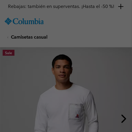
Rebajas: también en superventas. ¡Hasta el -50 %!
SKIP
Columbia
TO
Sportswear
CONTENT
Camisetas casual
SKIP
TO
MAIN
Sale
NAV
SKIP
TO
SEARCH