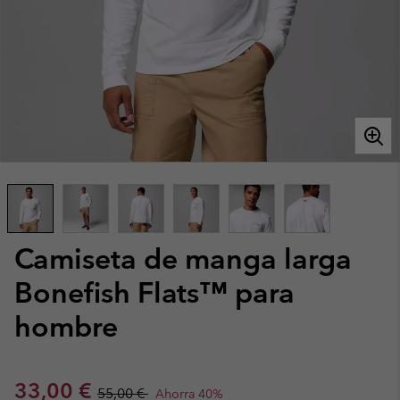
Camiseta de manga larga
Bonefish Flats™ para
hombre
Sale price:
Regular price:
33,00 €
55,00 €
Ahorra 40%