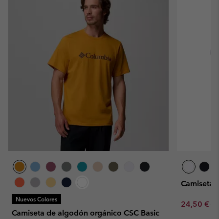
Camiseta 
Nuevos Colores
Sale price:
Re
24,50 €
35
Camiseta de algodón orgánico CSC Basic