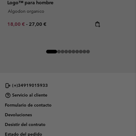
Logo™ para hombre
Algodon organico
Minimum sale price:
Maximum price:
18,00 €
-
27,00 €
(+)34919015933
Servicio al cliente
Formulario de contacto
Devoluciones
Desistir del contrato
Estado del pedido