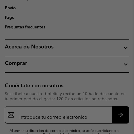
Envío
Pago
Preguntas frecuentes
Acerca de Nosotros
Comprar
Conéctate con nosotros
Suscríbete a nuestro boletín y recibe un 10 % de descuento en
tu primer pedido al gastar 120 € en artículos no rebajados.
Suscripción
de
correo
Suscri
electrónico
Al enviar tu dirección de correo electrónico, te estás suscribiendo a