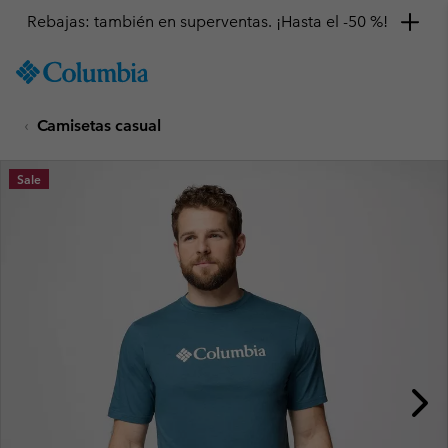
Rebajas: también en superventas. ¡Hasta el -50 %!
SKIP
Columbia
TO
Sportswear
CONTENT
Camisetas casual
SKIP
TO
MAIN
Sale
NAV
SKIP
TO
SEARCH