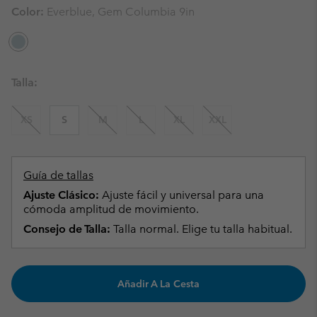
Color:
Everblue, Gem Columbia 9in
Talla:
XS
S
M
L
XL
XXL
Guía de tallas
Ajuste Clásico:
Ajuste fácil y universal para una
cómoda amplitud de movimiento.
Consejo de Talla:
Talla normal. Elige tu talla habitual.
Añadir A La Cesta