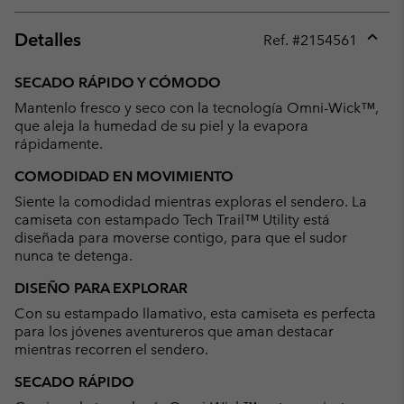
Detalles
Ref. #
2154561
Expan
or
SECADO RÁPIDO Y CÓMODO
collap
Mantenlo fresco y seco con la tecnología Omni-Wick™,
sectio
que aleja la humedad de su piel y la evapora
rápidamente.
COMODIDAD EN MOVIMIENTO
Siente la comodidad mientras exploras el sendero. La
camiseta con estampado Tech Trail™ Utility está
diseñada para moverse contigo, para que el sudor
nunca te detenga.
DISEÑO PARA EXPLORAR
Con su estampado llamativo, esta camiseta es perfecta
para los jóvenes aventureros que aman destacar
mientras recorren el sendero.
SECADO RÁPIDO