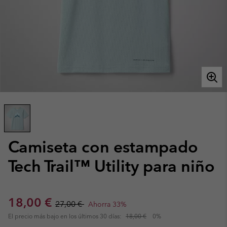
Camiseta con estampado
Tech Trail™ Utility para niño
Sale price:
Regular price:
18,00 €
27,00 €
Ahorra 33%
El precio más bajo en los últimos 30 días:
18,00 €
0%