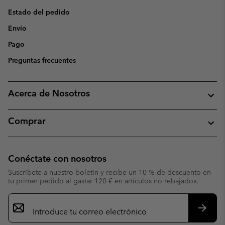
Estado del pedido
Envío
Pago
Preguntas frecuentes
Acerca de Nosotros
Comprar
Conéctate con nosotros
Suscríbete a nuestro boletín y recibe un 10 % de descuento en
tu primer pedido al gastar 120 € en artículos no rebajados.
Suscripción
de
correo
Suscri