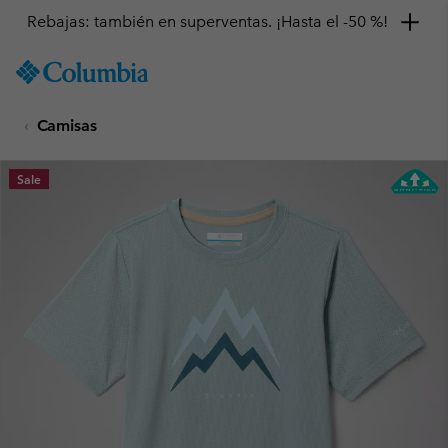
Rebajas: también en superventas. ¡Hasta el -50 %!
SKIP
Columbia
TO
Sportswear
CONTENT
Camisas
SKIP
TO
MAIN
Sale
NAV
SKIP
TO
SEARCH