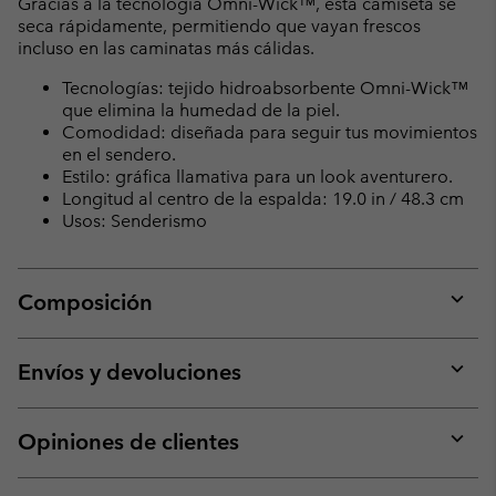
Gracias a la tecnología Omni-Wick™, esta camiseta se
seca rápidamente, permitiendo que vayan frescos
incluso en las caminatas más cálidas.
Tecnologías: tejido hidroabsorbente Omni-Wick™
que elimina la humedad de la piel.
Comodidad: diseñada para seguir tus movimientos
en el sendero.
Estilo: gráfica llamativa para un look aventurero.
Longitud al centro de la espalda: 19.0 in / 48.3 cm
Usos: Senderismo
Composición
Expan
or
collap
Envíos y devoluciones
sectio
Expan
or
collap
Opiniones de clientes
sectio
Expan
or