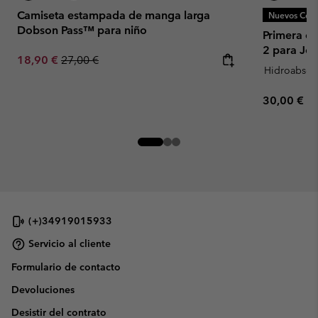
Camiseta estampada de manga larga
Nuevos Colo
Dobson Pass™ para niño
Primera c
2 para Jo
Sale price:
Regular price:
18,90 €
27,00 €
Hidroabsor
Regular pr
30,00 €
(+)34919015933
Servicio al cliente
Formulario de contacto
Devoluciones
Desistir del contrato