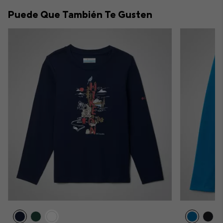
collap
Puede Que También Te Gusten
sectio